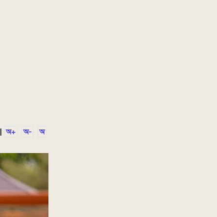
|
অ+
অ-
অ