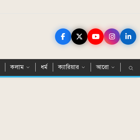
ন
কলাম
ধর্ম
ক্যারিয়ার
আরো