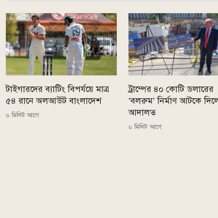
টাইগারদের ব্যাটিং বিপর্যয়ে মাত্র
ট্রাম্পের ৪০ কোটি ডলারের
৫৪ রানে অলআউট বাংলাদেশ
‘বলরুম’ নির্মাণ আটকে দি
আদালত
০ মিনিট আগে
০ মিনিট আগে