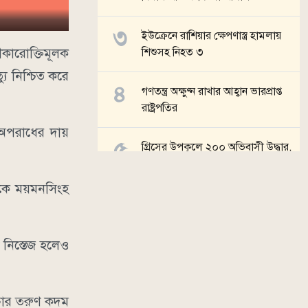
ইউক্রেনে রাশিয়ার ক্ষেপণাস্ত্র হামলায়
ীকারোক্তিমূলক
শিশুসহ নিহত ৩
যু নিশ্চিত করে
গণতন্ত্র অক্ষুণ্ন রাখার আহ্বান ভারপ্রাপ্ত
রাষ্ট্রপতির
 অপরাধের দায়
গ্রিসের উপকূলে ২০০ অভিবাসী উদ্ধার,
বেশির ভাগই বাংলাদেশি
িকে ময়মনসিংহ
সব খবর
 নিস্তেজ হলেও
 চার তরুণ কদম