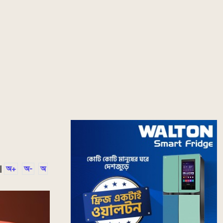
|
অ+
অ-
অ