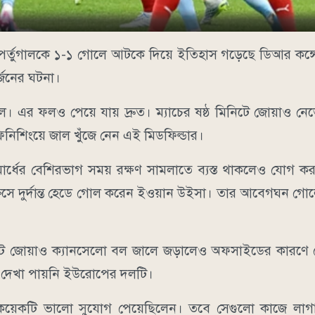
লী পর্তুগালকে ১-১ গোলে আটকে দিয়ে ইতিহাস গড়েছে ডিআর কঙ্গ
র্জনের ঘটনা।
গাল। এর ফলও পেয়ে যায় দ্রুত। ম্যাচের ষষ্ঠ মিনিটে জোয়াও 
নিশিংয়ে জাল খুঁজে নেন এই মিডফিল্ডার।
মার্ধের বেশিরভাগ সময় রক্ষণ সামলাতে ব্যস্ত থাকলেও যোগ ক
কুর ক্রসে দুর্দান্ত হেডে গোল করেন ইওয়ান উইসা। তার আবেগঘন গ
িনিটে জোয়াও ক্যানসেলো বল জালে জড়ালেও অফসাইডের কারণে
 দেখা পায়নি ইউরোপের দলটি।
 কয়েকটি ভালো সুযোগ পেয়েছিলেন। তবে সেগুলো কাজে লাগ