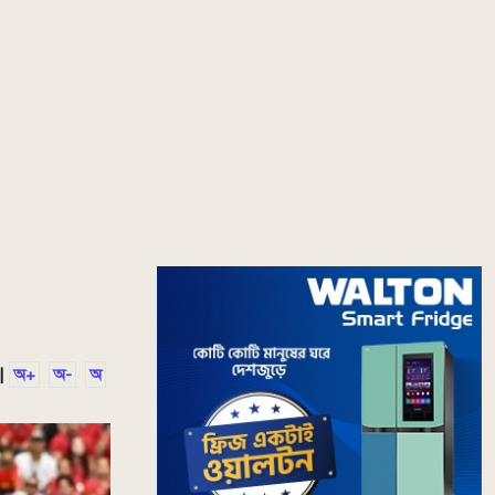
|
অ+
অ-
অ