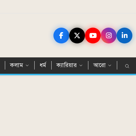
ন
কলাম
ধর্ম
ক্যারিয়ার
আরো