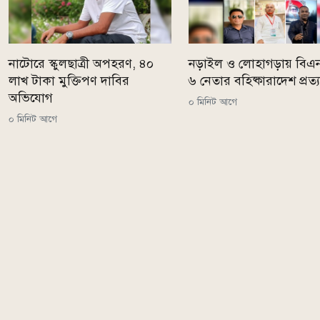
নাটোরে স্কুলছাত্রী অপহরণ, ৪০
নড়াইল ও লোহাগড়ায় বিএ
লাখ টাকা মুক্তিপণ দাবির
৬ নেতার বহিষ্কারাদেশ প্রত্
অভিযোগ
০ মিনিট আগে
০ মিনিট আগে