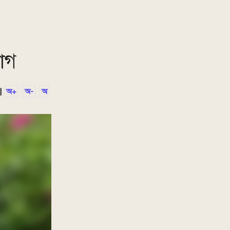
যোগ
|
অ+
অ-
অ