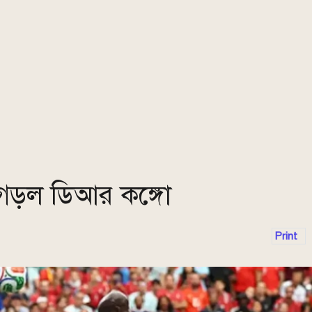
স গড়ল ডিআর কঙ্গো
Print