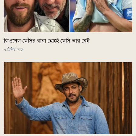
লিওনেল মেসির বাবা হোর্হে মেসি আর নেই
০ মিনিট আগে