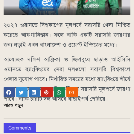
২০২৭ ওয়ানডে বিশ্বকাপের মূলপর্বে সরাসরি খেলা নিশ্চিত
করেছে আফগানিস্তান। ফলে বাকি একটি সরাসরি জায়গার
জন্য লড়াই এখন বাংলাদেশ ও ওয়েস্ট ইন্ডিজের মধ্যে।
আয়োজক দক্ষিণ আফ্রিকা ও জিম্বাবুয়ে ছাড়াও আইসিসি
ওয়ানডে র‌্যাংকিংয়ের সেরা দলগুলো সরাসরি বিশ্বকাপে
খেলার সুযোগ পাবে। নির্ধারিত সময়ের মধ্যে র‌্যাংকিংয়ে শীর্ষে
থাকা দলগুলো থেকে মোট ১০টি দল সরাসরি মূলপর্বে জায়গা
পাবে। বাকি চারটি দল আসবে বাছাইপর্ব পেরিয়ে।
আরও পড়ুন
Comments