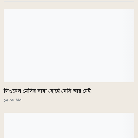
লিওনেল মেসির বাবা হোর্হে মেসি আর নেই
১২:০৯ AM