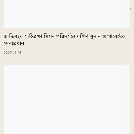
পারলে বাংলাদেশ সরাসরি বিশ্বকাপের মূলপর্বে জায়গা করে
নেবে। অন্যদিকে ওয়েস্ট ইন্ডিজকে বাংলাদেশকে টপকে শীর্ষ
নয় দলের মধ্যে ঢুকতে হবে।
জাতিসংঘ শান্তিরক্ষা মিশন পরিদর্শনে দক্ষিণ সুদান ও আবেইয়ে
সেনাপ্রধান
১১:৩৮ PM