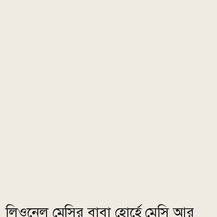
লিওনেল মেসির বাবা হোর্হে মেসি আর