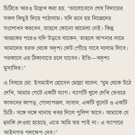
চিঠিতে আরও উল্লেখ করা হয়, “ভালোবেসে শেষ বিদায়ের
সকল কিছুই দিয়ে পাঠালাম। যদি মনে হয় নিজেদের
সংশোধন করবেন, তাহলে কোনো ঝামেলা নেই। কিন্তু
আজকের পরেও যদি উড়তে থাকেন, তাহলে আপনার নামে
আমাদের তরফ থেকে অদৃশ্য কেউ পৌঁছে যাবে সালাম দিবে।
পরকালে এর ঠিকানাতে চলে যাবেন। ইতি—অদৃশ্য
মুসাফির।”
এ বিষয়ে মো. ইসমাইল হোসেন মোল্লা বলেন, “ঘুম থেকে উঠে
দেখি, আমার গেটে একটি ব্যাগ। ব্যাগটি খুলে দেখি ভেতরে
কাফনের কাপড়, গোলাপজল, সাবান, একটি বুলেট ও একটি
চিঠি। সঙ্গে সঙ্গে থানায় খবর দিলে পুলিশ আসে। আমাকে যে
হুমকি দেওয়া হয়েছে, এতে আমি ভয় পাই না। এ ব্যাপারে
আইনগত পদক্ষেপ নেব।”