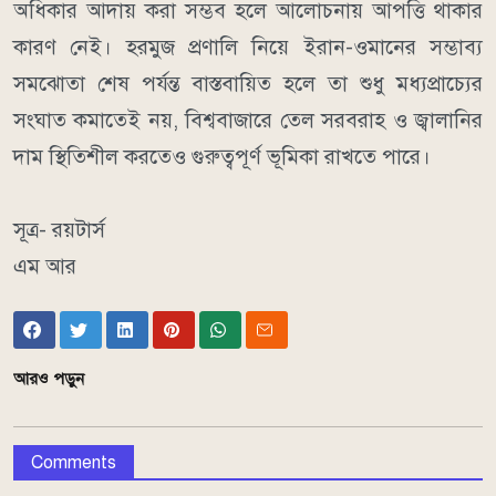
অধিকার আদায় করা সম্ভব হলে আলোচনায় আপত্তি থাকার
কারণ নেই।
হরমুজ প্রণালি নিয়ে ইরান-ওমানের সম্ভাব্য
সমঝোতা শেষ পর্যন্ত বাস্তবায়িত হলে তা শুধু মধ্যপ্রাচ্যের
সংঘাত কমাতেই নয়, বিশ্ববাজারে তেল সরবরাহ ও জ্বালানির
দাম স্থিতিশীল করতেও গুরুত্বপূর্ণ ভূমিকা রাখতে পারে।
সূত্র- রয়টার্স
এম আর
আরও পড়ুন
Comments