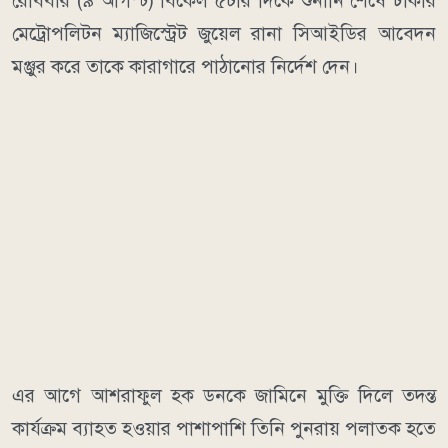
রোববার (৯ আগস্ট) বিকেল ৫টার দিকে শুনানি শেষে ঢাকার
মেট্রোপলিটন ম্যাজিস্ট্রেট জুয়েল রানা সিআইডির আবেদন
মঞ্জুর করে তাকে কারাগারে পাঠানোর নির্দেশ দেন।
এর আগে আশরাফুল হক ডনকে জামিনে মুক্তি দিলে তদন্ত
কার্যক্রম ব্যাহত হওয়ার পাশাপাশি তিনি পুনরায় পলাতক হতে