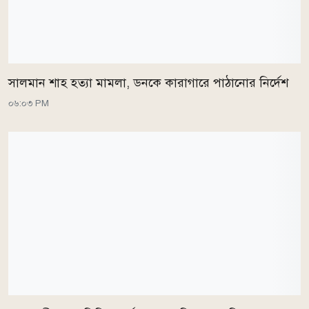
সালমান শাহ হত্যা মামলা, ডনকে কারাগারে পাঠানোর নির্দেশ
০৬:০৩ PM