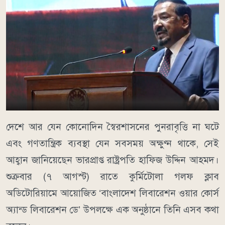
দেশে আর যেন কোনোদিন স্বৈরশাসনের পুনরাবৃত্তি না ঘটে
এবং গণতান্ত্রিক ব্যবস্থা যেন সবসময় অক্ষুণ্ন থাকে, সেই
আহ্বান জানিয়েছেন ভারপ্রাপ্ত রাষ্ট্রপতি হাফিজ উদ্দিন আহমদ।
শুক্রবার (৭ আগস্ট) রাতে কুর্মিটোলা গলফ ক্লাব
অডিটোরিয়ামে আয়োজিত ‘বাংলাদেশ লিবারেশন ওয়ার কোর্স
অ্যান্ড লিবারেশন ডে’ উপলক্ষে এক অনুষ্ঠানে তিনি এসব কথা