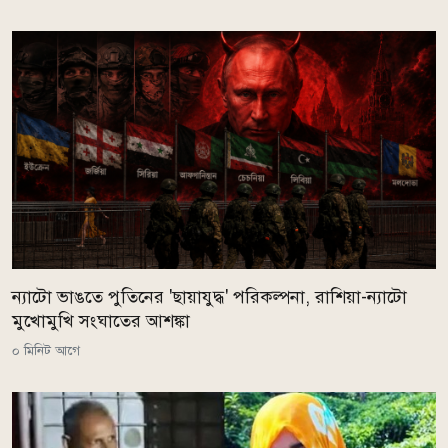
ন্যাটো ভাঙতে পুতিনের 'ছায়াযুদ্ধ' পরিকল্পনা, রাশিয়া-ন্যাটো
মুখোমুখি সংঘাতের আশঙ্কা
০ মিনিট আগে