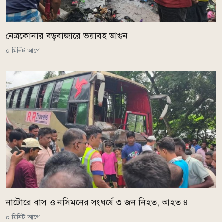
নেত্রকোনার বড়বাজারে ভয়াবহ আগুন
০ মিনিট আগে
নাটোরে বাস ও নসিমনের সংঘর্ষে ৩ জন নিহত, আহত ৪
০ মিনিট আগে