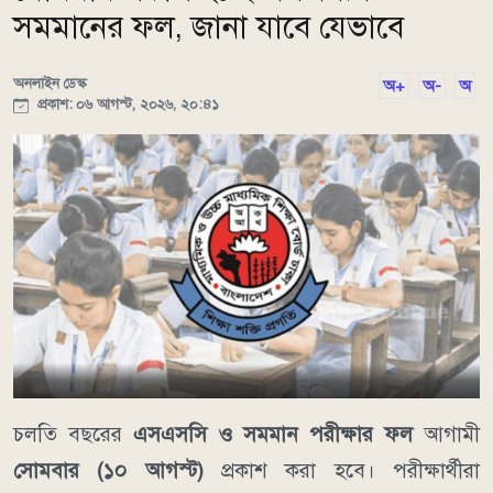
সমমানের ফল, জানা যাবে যেভাবে
অনলাইন ডেস্ক
অ+
অ-
অ
প্রকাশ: ০৬ আগস্ট, ২০২৬, ২০:৪১
চলতি বছরের
এসএসসি ও সমমান পরীক্ষার ফল
আগামী
সোমবার (১০ আগস্ট)
প্রকাশ করা হবে। পরীক্ষার্থীরা