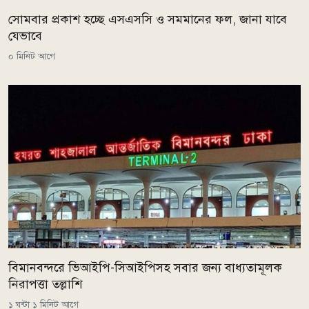
সোমবার প্রকাশ হচ্ছে এসএসসি ও সমমানের ফল, জানা যাবে
যেভাবে
০ মিনিট আগে
বিমানবন্দরে ভিআইপি-সিআইপিসহ সবার জন্য বাধ্যতামূলক
নিরাপত্তা তল্লাশি
১ ঘন্টা ১ মিনিট আগে