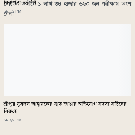
নিরাপত্তা তল্লাশি
বোর্ডের অধীনে
১ লাখ ৩৪ হাজার ৬৬০ জন
পরীক্ষায় অংশ
০৮:৩১ PM
নেন।
শ্রীপুর যুবদল আহ্বায়কের হাত ভাঙার অভিযোগ সদস্য সচিবের
বিরুদ্ধে
০৮:২৪ PM