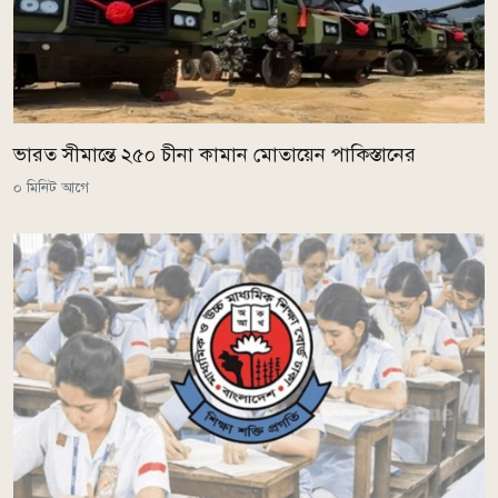
ভারত সীমান্তে ২৫০ চীনা কামান মোতায়েন পাকিস্তানের
০ মিনিট আগে