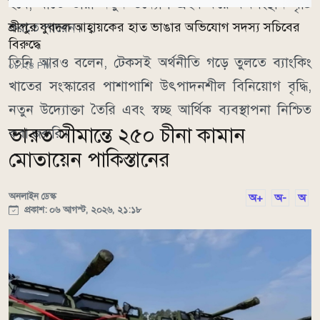
হবে, যাতে তারা নতুন উদ্যোগ গ্রহণ করে কর্মসংস্থান সৃষ্টি
করতে পারেন।
শ্রীপুর যুবদল আহ্বায়কের হাত ভাঙার অভিযোগ সদস্য সচিবের
বিরুদ্ধে
তিনি আরও বলেন, টেকসই অর্থনীতি গড়ে তুলতে ব্যাংকিং
০৮:২৪ PM
খাতের সংস্কারের পাশাপাশি উৎপাদনশীল বিনিয়োগ বৃদ্ধি,
নতুন উদ্যোক্তা তৈরি এবং স্বচ্ছ আর্থিক ব্যবস্থাপনা নিশ্চিত
ভারত সীমান্তে ২৫০ চীনা কামান
করা জরুরি।
মোতায়েন পাকিস্তানের
অনলাইন ডেস্ক
অ+
অ-
অ
প্রকাশ: ০৬ আগস্ট, ২০২৬, ২১:১৮