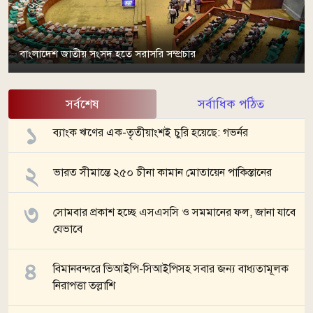
বাংলাদেশ জাতীয় সংসদ হতে সরাসরি সম্প্রচার
সর্বশেষ
সর্বাধিক পঠিত
ব্যাংক ঋণের এক-তৃতীয়াংশই চুরি হয়েছে: গভর্নর
ভারত সীমান্তে ২৫০ চীনা কামান মোতায়েন পাকিস্তানের
সোমবার প্রকাশ হচ্ছে এসএসসি ও সমমানের ফল, জানা যাবে
যেভাবে
বিমানবন্দরে ভিআইপি-সিআইপিসহ সবার জন্য বাধ্যতামূলক
নিরাপত্তা তল্লাশি