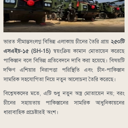
ভারত সীমান্তসংলগ্ন বিভিন্ন এলাকায় চীনের তৈরি প্রায়
২৫০টি
এসএইচ-১৫ (SH-15)
স্বয়ংক্রিয় কামান মোতায়েন করেছে
পাকিস্তান বলে বিভিন্ন প্রতিবেদনে দাবি করা হয়েছে। বিষয়টি
দক্ষিণ এশিয়ার নিরাপত্তা পরিস্থিতি এবং চীন-পাকিস্তান
সামরিক সহযোগিতা নিয়ে নতুন আলোচনা তৈরি করেছে।
বিশ্লেষকদের মতে, এটি শুধু নতুন অস্ত্র মোতায়েন নয়; বরং
চীনের সহায়তায় পাকিস্তানের সামরিক আধুনিকায়নের
ধারাবাহিক প্রচেষ্টারই অংশ।