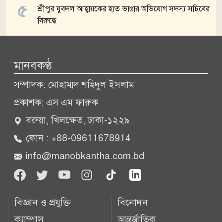
শ্রীপুর যুবদল আহ্বায়কের হাত ভাঙার অভিযোগ সদস্য সচিবের
বিরুদ্ধে
সব খবর
মানবকণ্ঠ
সম্পাদক: মোহাম্মদ শহিদুল ইসলাম
প্রকাশক: এস এম ফারুক
বরুয়া, খিলক্ষেত, ঢাকা-১২২৯
ফোন : +88-09611678914
info@manobkantha.com.bd
বিজ্ঞান ও প্রযুক্তি
বিনোদন
ক্যাম্পাস
আন্তর্জাতিক