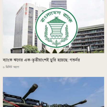
ব্যাংক ঋণের এক-তৃতীয়াংশই চুরি হয়েছে: গভর্নর
০ মিনিট আগে