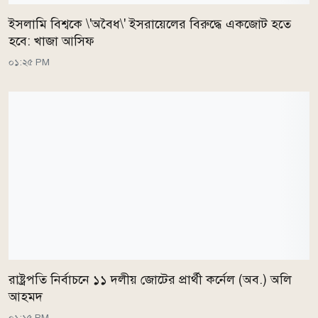
ইসলামি বিশ্বকে \'অবৈধ\' ইসরায়েলের বিরুদ্ধে একজোট হতে
হবে: খাজা আসিফ
০১:২৫ PM
রাষ্ট্রপতি নির্বাচনে ১১ দলীয় জোটের প্রার্থী কর্নেল (অব.) অলি
আহমদ
০১:১৫ PM