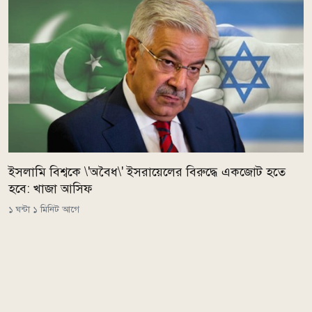
ইসলামি বিশ্বকে \'অবৈধ\' ইসরায়েলের বিরুদ্ধে একজোট হতে
হবে: খাজা আসিফ
১ ঘন্টা ১ মিনিট আগে