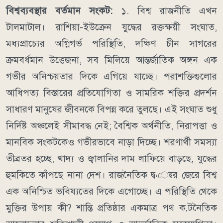
বিশ্বব্যবস্থার বর্তমান সংকট:
১. বিশ্ব রাজনীতি এখন
টালমাটাল। রাশিয়া-ইউক্রেন যুদ্ধের রক্তক্ষয়ী সংঘাত,
মধ্যপ্রাচ্যের অগ্নিগর্ভ পরিস্থিতি, দক্ষিণ চীন সাগরের
ক্রমবর্ধমান উত্তেজনা, সব মিলিয়ে আন্তর্জাতিক অঙ্গন এক
গভীর অনিশ্চয়তার দিকে এগিয়ে যাচ্ছে। পরাশক্তিগুলোর
আধিপত্য বিস্তারের প্রতিযোগিতা ও সামরিক শক্তির প্রদর্শন
সাধারণ মানুষের জীবনকে বিপন্ন করে তুলছে। এই সংঘাত শুধু
নির্দিষ্ট অঞ্চলেই সীমাবদ্ধ নেই; বৈশ্বিক অর্থনীতি, নিরাপত্তা ও
মানবিক সংকটকেও গভীরভাবে নাড়া দিচ্ছে। শরণার্থী সমস্যা
তীব্রতর হচ্ছে, খাদ্য ও জ্বালানির দাম লাফিয়ে বাড়ছে, যুদ্ধের
হুমকিতে কাঁপছে নানা দেশ। রাজনৈতিক দ্ব›েদ্বর জেরে বিশ্ব
এক অনিশ্চিত ভবিষ্যতের দিকে এগোচ্ছে। এ পরিস্থিতি থেকে
মুক্তির উপায় কী? শান্তি প্রতিষ্ঠার একমাত্র পথ ক‚টনৈতিক