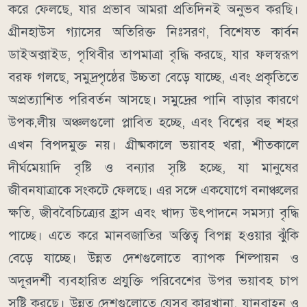
করে ফেলছে, যার প্রভাব আমরা প্রতিদিনই অনুভব করছি।
গ্রীনহাউস গ্যাসের অতিরিক্ত নিঃসরণ, বিশেষত কার্বন
ডাইঅক্সাইড, পৃথিবীর তাপমাত্রা বৃদ্ধি করছে, যার ফলস্বরূপ
বরফ গলছে, সমুদ্রপৃষ্ঠের উচ্চতা বেড়ে যাচ্ছে, এবং প্রকৃতিতে
অপ্রত্যাশিত পরিবর্তন আসছে। সমুদ্রের পানি বাড়ার কারণে
উপক‚লীয় অঞ্চলগুলো প্লাবিত হচ্ছে, এবং বিশ্বের বহু শহর
এখন বিপদমুক্ত নয়। গ্রীষ্মকালে ভয়াবহ খরা, শীতকালে
দীর্ঘমেয়াদি বৃষ্টি ও বন্যার সৃষ্টি হচ্ছে, যা মানুষের
জীবনযাত্রাকে সংকটে ফেলছে। এর সঙ্গে একযোগে বনাঞ্চলের
ক্ষতি, জীববৈচিত্র্যের হ্রাস এবং খাদ্য উৎপাদনে সমস্যা বৃদ্ধি
পাচ্ছে। এতে করে মানবজাতির অস্তিত্ব বিপন্ন হওয়ার ঝুঁকি
বেড়ে যাচ্ছে। উন্নত দেশগুলোতে ব্যাপক শিল্পায়ন ও
অদূরদর্শী ব্যবহারিত প্রযুক্তি পরিবেশের উপর ভয়াবহ চাপ
সৃষ্টি করছে। উন্নত দেশগুলোতে যেসব কারখানা, যানবাহন ও