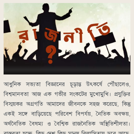
আধুনিক সভ্যতা বিজ্ঞানের চূড়ান্ত উৎকর্ষে পৌঁছালেও,
বিশ্বমানবতা আজ এক গভীর সংকটের মুখোমুখি। প্রযুক্তির
বিস্ময়কর অগ্রগতি আমাদের জীবনকে সহজ করেছে, কিন্তু
একই সঙ্গে বাড়িয়েছে পরিবেশ বিপর্যয়, নৈতিক অবক্ষয়,
অর্থনৈতিক বৈষম্য ও বৈশ্বিক রাজনৈতিক অস্থিতিশীলতা।
বাস্তবতা হচ্ছে, কিছু দেশ কিছু মানুষ বিলাসিতায় ডুবে আছে,