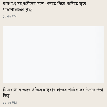
রামগঞ্জে সহপাঠীদের সঙ্গে খেলতে গিয়ে পানিতে ডুবে
মাদ্রাসাছাত্রের মৃত্যু
১০:৫৭ PM
নিষেধাজ্ঞার গুজব উড়িয়ে টাঙ্গুয়ার হাওরে পর্যটকদের উপচে পড়া
ভিড়
১০:২৬ PM