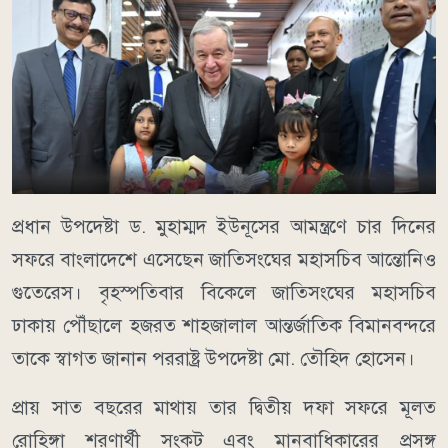
প্রধান উপদেষ্টা ড. মুহাম্মদ ইউনূসের আমন্ত্রণে চার দি‌নের
সফরে বাংলাদেশে এসেছেন জাতিসংঘের মহাসচিব আন্তোনিও
গুতেরেস। বৃহস্পতিবার বিকেলে জাতিসংঘের মহাসচিব
ঢাকায় পৌঁছালে হজরত শাহজালাল আন্তর্জাতিক বিমানবন্দরে
তাকে স্বাগত জানান পররাষ্ট্র উপদেষ্টা মো. তৌহিদ হোসেন।
প্রায় সাত বছরের মাথায় তার দ্বিতীয় দফা সফরে মূলত
রোহিঙ্গা শরণার্থী সংকট এবং মানবাধিকারের প্রসঙ্গ