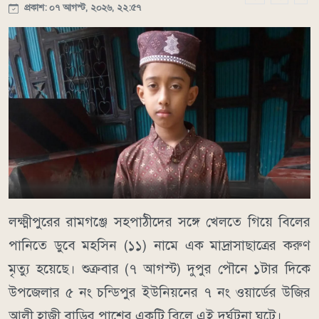
প্রকাশ: ০৭ আগস্ট, ২০২৬, ২২:৫৭
লক্ষ্মীপুরের রামগঞ্জে সহপাঠীদের সঙ্গে খেলতে গিয়ে বিলের
পানিতে ডুবে মহসিন (১১) নামে এক মাদ্রাসাছাত্রের করুণ
মৃত্যু হয়েছে। শুক্রবার (৭ আগস্ট) দুপুর পৌনে ১টার দিকে
উপজেলার ৫ নং চন্ডিপুর ইউনিয়নের ৭ নং ওয়ার্ডের উজির
আলী হাজী বাড়ির পাশের একটি বিলে এই দুর্ঘটনা ঘটে।