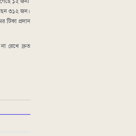
া গেছে ১২ জন৷
রেছেন ৩১২ জন।
 টিকা প্রদান
া রেখে দ্রুত