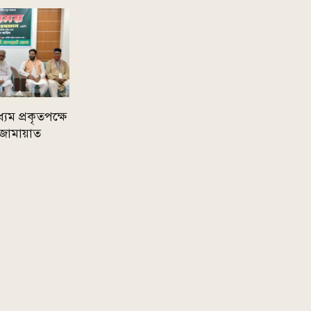
যম প্রকৃতপক্ষে
 জামায়াত