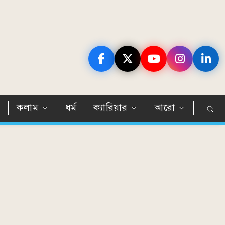
ন
কলাম
ধর্ম
ক্যারিয়ার
আরো