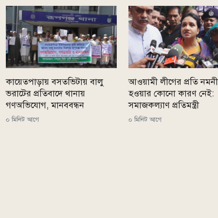
কায়েতপাড়ায় বসতভিটায় বালু
আওয়ামী লীগের প্রতি নমন
ভরাটের প্রতিবাদে থানায়
হওয়ার কোনো কারণ নেই:
গণঅভিযোগ, মানববন্ধন
সমাজকল্যাণ প্রতিমন্ত্রী
০ মিনিট আগে
০ মিনিট আগে