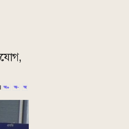
িযোগ,
|
অ+
অ-
অ