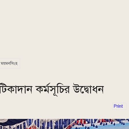
ময়মনসিংহ
কাদান কর্মসূচির উদ্বোধন
Print