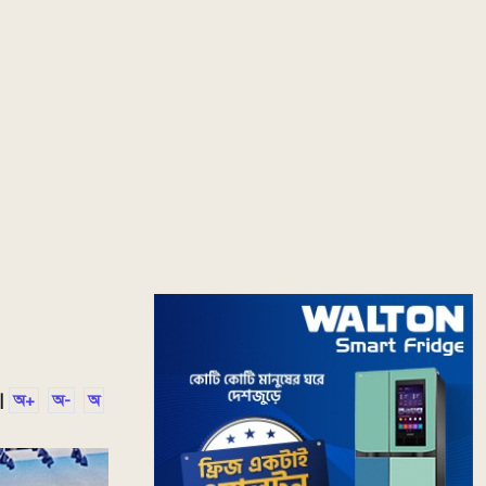
|
অ+
অ-
অ