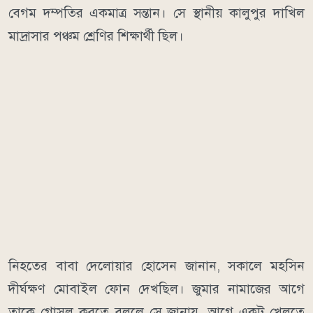
বেগম দম্পতির একমাত্র সন্তান। সে স্থানীয় কালুপুর দাখিল
মাদ্রাসার পঞ্চম শ্রেণির শিক্ষার্থী ছিল।
নিহতের বাবা দেলোয়ার হোসেন জানান, সকালে মহসিন
দীর্ঘক্ষণ মোবাইল ফোন দেখছিল। জুমার নামাজের আগে
তাকে গোসল করতে বললে সে জানায়, আগে একটু খেলতে