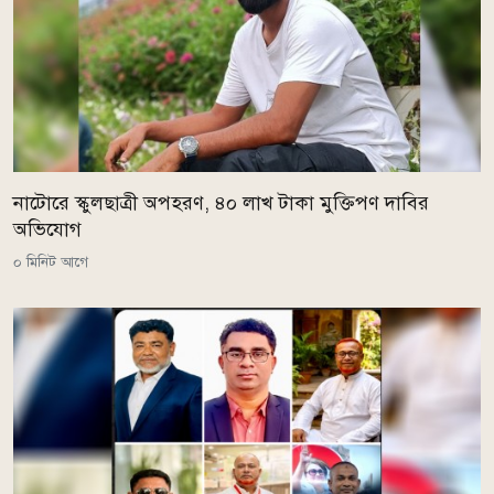
নাটোরে স্কুলছাত্রী অপহরণ, ৪০ লাখ টাকা মুক্তিপণ দাবির
অভিযোগ
০ মিনিট আগে