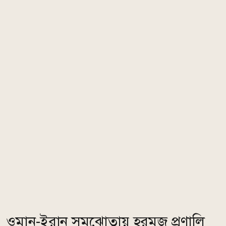
ওমান-ইরান সমঝোতায় হরমুজ প্রণালি