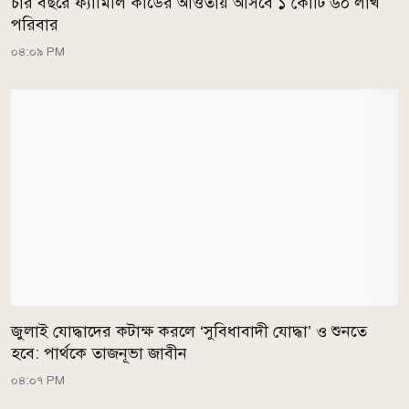
চার বছরে ফ্যামিলি কার্ডের আওতায় আসবে ১ কোটি ৬০ লাখ
পরিবার
০৪:০৯ PM
জুলাই যোদ্ধাদের কটাক্ষ করলে ‘সুবিধাবাদী যোদ্ধা’ ও শুনতে
হবে: পার্থকে তাজনূভা জাবীন
০৪:০৭ PM