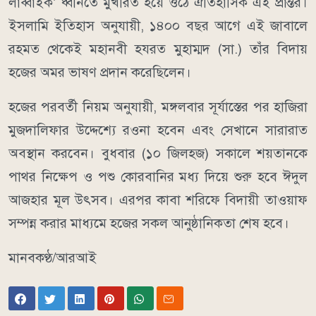
লাব্বাইক’ ধ্বনিতে মুখরিত হয়ে ওঠে ঐতিহাসিক এই প্রান্তর।
ইসলামি ইতিহাস অনুযায়ী, ১৪০০ বছর আগে এই জাবালে
রহমত থেকেই মহানবী হযরত মুহাম্মদ (সা.) তাঁর বিদায়
হজের অমর ভাষণ প্রদান করেছিলেন।
হজের পরবর্তী নিয়ম অনুযায়ী, মঙ্গলবার সূর্যাস্তের পর হাজিরা
মুজদালিফার উদ্দেশ্যে রওনা হবেন এবং সেখানে সারারাত
অবস্থান করবেন। বুধবার (১০ জিলহজ) সকালে শয়তানকে
পাথর নিক্ষেপ ও পশু কোরবানির মধ্য দিয়ে শুরু হবে ঈদুল
আজহার মূল উৎসব। এরপর কাবা শরিফে বিদায়ী তাওয়াফ
সম্পন্ন করার মাধ্যমে হজের সকল আনুষ্ঠানিকতা শেষ হবে।
মানবকণ্ঠ/আরআই