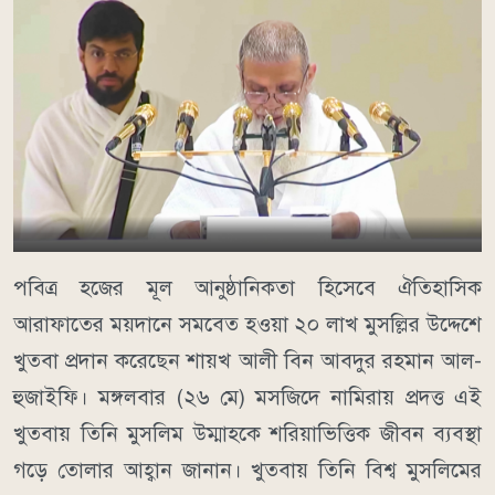
পবিত্র হজের মূল আনুষ্ঠানিকতা হিসেবে ঐতিহাসিক
আরাফাতের ময়দানে সমবেত হওয়া ২০ লাখ মুসল্লির উদ্দেশে
খুতবা প্রদান করেছেন শায়খ আলী বিন আবদুর রহমান আল-
হুজাইফি। মঙ্গলবার (২৬ মে) মসজিদে নামিরায় প্রদত্ত এই
খুতবায় তিনি মুসলিম উম্মাহকে শরিয়াভিত্তিক জীবন ব্যবস্থা
গড়ে তোলার আহ্বান জানান। খুতবায় তিনি বিশ্ব মুসলিমের