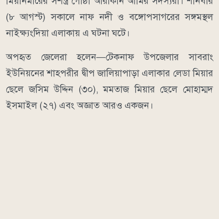
মিয়ানমারের সশস্ত্র গোষ্ঠী আরাকান আর্মির সদস্যরা। শনিবার
(৮ আগস্ট) সকালে নাফ নদী ও বঙ্গোপসাগরের সঙ্গমস্থল
নাইক্ষ্যংদিয়া এলাকায় এ ঘটনা ঘটে।
অপহৃত জেলেরা হলেন—টেকনাফ উপজেলার সাবরাং
ইউনিয়নের শাহপরীর দ্বীপ জালিয়াপাড়া এলাকার লেডা মিয়ার
ছেলে জসিম উদ্দিন (৩০), মমতাজ মিয়ার ছেলে মোহাম্মদ
ইসমাইল (২৭) এবং অজ্ঞাত আরও একজন।