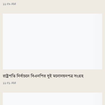
১১:৫৯ AM
রাষ্ট্রপতি নির্বাচনে বিএনপির দুই মনোনয়নপত্র সংগ্রহ
১১:৫১ AM