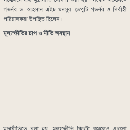
গভর্নর ড. আহসান এইচ মনসুর, ডেপুটি গভর্নর ও নির্বাহী
পরিচালকরা উপস্থিত ছিলেন।
মূল্যস্ফীতির চাপ ও নীতি অবস্থান
মুদ্রানীতিতে বলা হয়, মূল্যস্ফীতি কিছুটা কমলেও এখনো