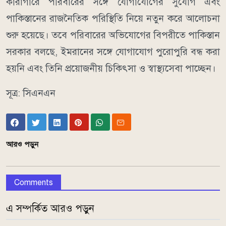
কারাগারে পরিবারের সঙ্গে যোগাযোগের সুযোগ এবং
পাকিস্তানের রাজনৈতিক পরিস্থিতি নিয়ে নতুন করে আলোচনা
শুরু হয়েছে। তবে পরিবারের অভিযোগের বিপরীতে পাকিস্তান
সরকার বলছে, ইমরানের সঙ্গে যোগাযোগ পুরোপুরি বন্ধ করা
হয়নি এবং তিনি প্রয়োজনীয় চিকিৎসা ও স্বাস্থ্যসেবা পাচ্ছেন।
সূত্র: সিএনএন
আরও পড়ুন
Comments
এ সম্পর্কিত আরও পড়ুন