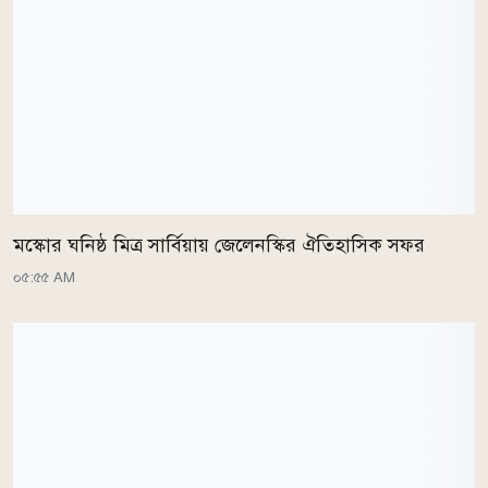
মস্কোর ঘনিষ্ঠ মিত্র সার্বিয়ায় জেলেনস্কির ঐতিহাসিক সফর
০৫:৫৫ AM