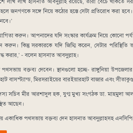
েশে লাখ লাখ হাসনাত আবদুল্লাহ রয়েছে, তারা বেঁচে থাকতে সর
াহলে জনগণকে সঙ্গে নিয়ে কঠোর হস্তে সেটা প্রতিরোধ করা হব
েবে।’
োগিতা করুন। আপনাদের যদি সংস্কার কার্যক্রম নিয়ে কোনো পর্
 করুন। কিন্তু সরকারকে যদি জিম্মি করেন, সেটার পরিস্থিতি
দ্ধ করার,’ - বলেন হাসনাত আবদুল্লাহ।
 পথসভায় বক্তব্য দেবেন। স্থানগুলো হচ্ছে- রাঙ্গুনিয়া উপজেলা
হাট বাসস্ট্যান্ড, মিরসরাইয়ের বারইয়ারহাট বাজার এবং সীতাকুণ্
সদস্য সচিব মীর আরশাদুল হক, যুগ্ম মুখ্য সংগঠক ডা. মাহমুদা আ
স্থিত আছেন।
িয়ে একাধিক পথসভায় বক্তব্য দেন হাসনাত আবদুল্লাহসহ এনসিপি