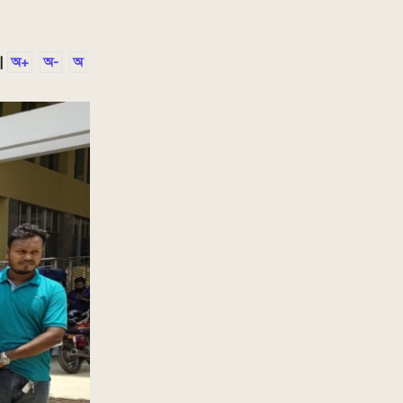
|
অ+
অ-
অ