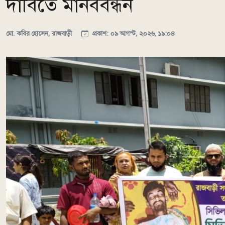
দাবিতে মানববন্ধন
মো. কবির হোসেন, রাজবাড়ী
প্রকাশ: ০৯ আগস্ট, ২০২৬, ১৯:০৪