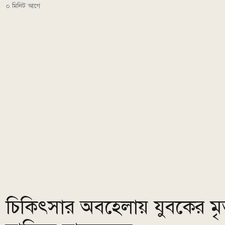
০ মিনিট আগে
চিকিৎসার অবহেলায় যুবকের মৃত