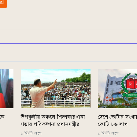
ail
লকে
উপকূলীয় অঞ্চলে শিল্পকারখানা
দেশে ভোটার সংখ্য
গড়ার পরিকল্পনা প্রধানমন্ত্রীর
কোটি ৮৬ লাখ
০ মিনিট আগে
০ মিনিট আগে