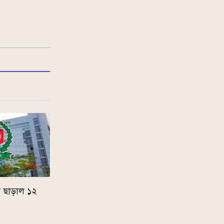
া ছাড়াল ১২