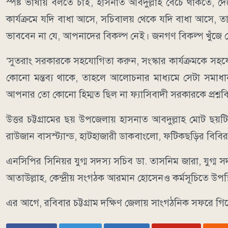
স্পষ্ট ভাষায় বলতে চাই, হাসনাত আবদুল্লাহ বেঁচে থাকতে, দ
কার্যক্রমে যদি বাধা আসে, সচিবালয় থেকে যদি বাধা আসে, ত
ভাববেন না যে, আপনাদের বিকল্প নেই। জনগণ বিকল্প খুঁজে ন
‘সুতরাং সরকারকে সহযোগিতা করুন, সংস্কার কার্যক্রমকে সহয
কোনো মন্তব্য থাকে, তাহলে আলোচনার মাধ্যমে সেটা সমাধান
আপনার তো কোনো হিম্মত ছিল না ফ্যাসিবাদী সরকারকে প্রশ্নবি
উত্তর চট্টগ্রামের ছয় উপজেলায় হাসনাত আবদুল্লাহ মোট ছয়টি
রাউজান বাসস্ট্যান্ড, হাটহাজারী ডাকবাংলো, ফটিকছড়ির বিবির
এনসিপির সিনিয়র যুগ্ম সদস্য সচিব ডা. তাসনিম জারা, যুগ্ম 
আতাউল্লাহ, কেন্দ্রীয় সংগঠক আরমান হোসেনও কর্মসূচিতে উপ
এর আগে, রবিবার চট্টগ্রাম দক্ষিণ জেলায় সাংগঠনিক সফরে গ