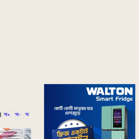
|
অ+
অ-
অ