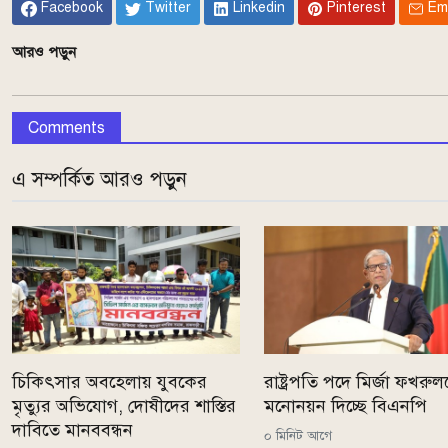
Facebook
Twitter
Linkedin
Pinterest
Em
আরও পড়ুন
Comments
এ সম্পর্কিত আরও পড়ুন
চিকিৎসার অবহেলায় যুবকের
রাষ্ট্রপতি পদে মির্জা ফখরু
মৃত্যুর অভিযোগ, দোষীদের শাস্তির
মনোনয়ন দিচ্ছে বিএনপি
দাবিতে মানববন্ধন
০ মিনিট আগে