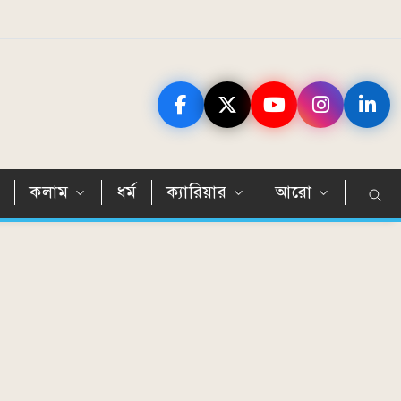
ন
কলাম
ধর্ম
ক্যারিয়ার
আরো