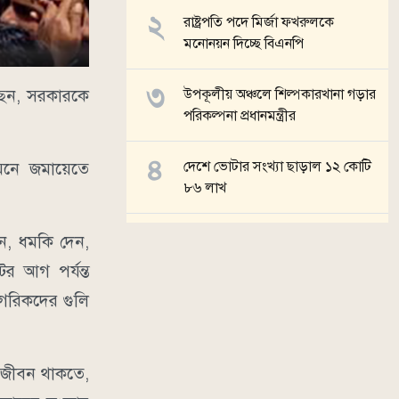
রাষ্ট্রপতি পদে মির্জা ফখরুলকে
মনোনয়ন দিচ্ছে বিএনপি
েছেন, সরকারকে
উপকূলীয় অঞ্চলে শিল্পকারখানা গড়ার
পরিকল্পনা প্রধানমন্ত্রীর
দেশে ভোটার সংখ্যা ছাড়াল ১২ কোটি
ামনে জমায়েতে
৮৬ লাখ
সালমান শাহ হত্যা মামলা, ডনকে
ন, ধমকি দেন,
কারাগারে পাঠানোর নির্দেশ
র আগ পর্যন্ত
াগরিকদের গুলি
সব খবর
র জীবন থাকতে,