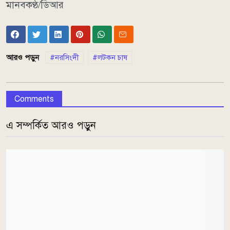
মানবকণ্ঠ/ডিআর
আরও পড়ুন
নরসিংদী
লটকন চাষ
Comments
এ সম্পর্কিত আরও পড়ুন