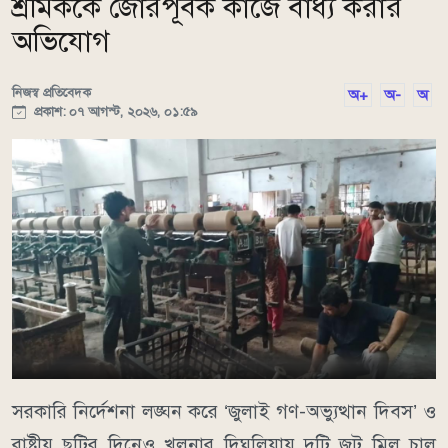
শ্রমিককে জোরপূর্বক কাজে বাধ্য করার
অভিযোগ
নিজস্ব প্রতিবেদক
অ+
অ-
অ
প্রকাশ: ০৭ আগস্ট, ২০২৬, ০১:৫৯
সরকারি নির্দেশনা লঙ্ঘন করে ‘জুলাই গণ-অভ্যুত্থান দিবস’ ও
রাষ্ট্রীয় ছুটির দিনেও খুলনার দিঘলিয়ায় দুটি জুট মিল চালু