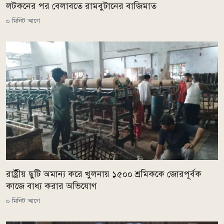
লটকনের পর বেলাবতে রামবুটানের বাজিমাত
০ মিনিট আগে
রাষ্ট্রীয় ছুটি অমান্য করে খুলনায় ১৫০০ শ্রমিককে জোরপূর্বক
কাজে বাধ্য করার অভিযোগ
০ মিনিট আগে