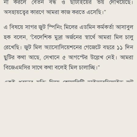
না করলে বেতন বন্ধ ও ছাঁটাইয়ের ভয় দেখিয়েছে।
অসহায়ত্বের কারণে আমরা কাজ করতে এসেছি।”
এ বিষয়ে সাগর জুট স্পিনিং মিলের এডমিন কর্মকর্তা আসাবুল
হক বলেন, “বৈদেশিক মুদ্রা অর্জনের স্বার্থে আমরা মিল চালু
রেখেছি। জুট মিল অ্যাসোসিয়েশনের গেজেটে বছরে ১১ দিন
ছুটির কথা আছে, সেখানে ৫ আগস্টের উল্লেখ নেই। আমরা
বিজেএমসির সাথে কথা বলেই মিল চালাচ্ছি।”
একই ধরনের যুক্তি দিয়ে কোয়ালিটি ডাইভারসিফাইড জুট
মিলসের জিএম শেখ জাহাঙ্গীর আলম বলেন, অন্য মিল চালু
থাকায় তারাও চালু রেখেছেন।
তবে বাংলাদেশ জুট স্পিনার্স অ্যাসোসিয়েশনের (বিজেএসএ)
মহাসচিব আব্দুল বারিক খান জানান, রপ্তানিমুখী প্রতিষ্ঠান হলে