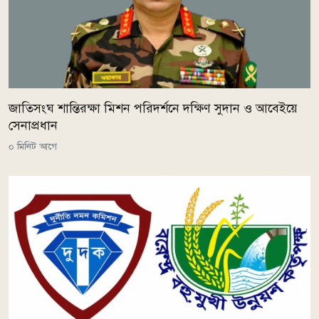
জাতিসংঘ শান্তিরক্ষা মিশন পরিদর্শনে দক্ষিণ সুদান ও আবেইয়ে
সেনাপ্রধান
০ মিনিট আগে