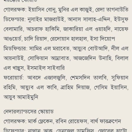
গোলরক্ষক: ইয়াসিন বোনু, মুনির এল কাজুই, রেদা তাগনাউতি
ডিফেন্ডার: নুসাইর মাজরাউই, আনাস সালাহ-এদ্দিন, ইউসুফ
বেলামারি, আচরাফ হাকিমি, জাকারিয়া এল ওয়াহদি, নায়েফ
আগুয়ের্ড, চাদি রিয়াদ, রেদোয়ান হালহাল, ইসা দিয়োপ
মিডফিল্ডার: সামির এল মরাবেত, আয়্যুব বোউআদি, নীল এল
আয়নাউই, সোফিয়ান আম্রাবাত, আজজেদিন উনাহি, বিলাল
এল খান্নুস, ইসমাইল সাইবারি
ফরোয়ার্ড: আবদে এজালজুলি, শেমসদিন তালবি, সুফিয়ান
রহিমি, আয়্যুব এল কাবি, ব্রাহিম দিয়াজ, গেসিম ইয়াসিন,
আয়ুব আমাইমুনি
নেদারল্যান্ডসের স্কোয়াড
গোলরক্ষক: মার্ক ফ্লেকেন, রবিন রোয়েফস, বার্থ ফারব্রুগেন
ডিফেন্ডার: নাথান আক, ডেনজেল ডামফ্রিস, জোরেল হাটো,