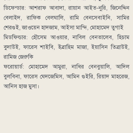
ডিফেন্ডার: আশরাফ আবাদা, রায়ান আইত-নুরি, জিনেদ্দিন
বেলাইদ, রাফিক বেলঘালি, রামি বেনসেবাইনি, সামির
শেরগুই, জাওয়েন হাদজাম, আইসা মান্দি, মোহামেদ তুগাই
মিডফিল্ডার: হৌসেম আওয়ার, নাবিল বেনতালেব, হিচাম
বুদাউই, ফারেস শাইবি, ইব্রাহিম মাজা, ইয়াসিন তিত্রাউই,
রামিজ জেরুকি
ফরোয়ার্ড: মোহামেদ আমুরা, নাধির বেনবুয়ালি, আদিল
বুলবিনা, ফারেস ঘেদজেমিস, আমিন গুইরি, রিয়াদ মাহরেজ,
আনিস হাজ মুসা।