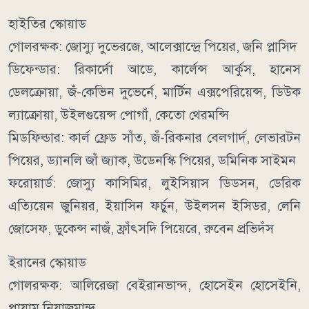
হাইতির স্কোয়াড
গোলরক্ষক: জোস্যু দুভেরজে, আলেক্সান্দ্রে পিয়ের, জনি প্লাসিদ
ডিফেন্ডার: রিকার্দো আডে, কার্লেন্স আর্কুস, হানেস
ডেলক্রোয়া, জঁ-কেভিন দুভের্নে, মার্টিন এক্সপেরিয়েন্স, ডিউক
ল্যাক্রোয়া, উইলগুয়েন্স পোগাঁ, কেতো থেরমন্সি
মিডফিল্ডার: কার্ল ফ্রেড সাঁত, জঁ-রিকনার বেলগার্দ, লেভারটন
পিয়ের, ড্যানলি জাঁ জ্যাক, উডেনস্কি পিয়ের, ডমিনিক সাইমন
ফরোয়ার্ড: জোস্যু কাসিমির, লুইসিয়াস ডিডসন, ডেরিক
এত্যিয়েন জুনিয়র, ইয়াসিন ফর্চুন, উইলসন ইসিডর, লেনি
জোসেফ, ডুকেন্স নাজঁ, ফ্রাঁৎসদি পিয়েরে, রুবেন প্রভিদঁস
ইরানের স্কোয়াড
গোলরক্ষক: আলিরেজা বেইরানভান্দ, হোসেইন হোসেইনি,
পায়াম নিয়াজমান্দ