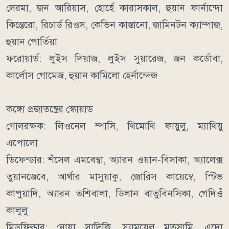
লেরমা, জন আরিয়াস, হোর্হে কারাসকাল, হুয়ান ফার্নান্দো
কিন্তেরো, রিচার্ড রিওস, কেভিন কাস্তানো, জামিনটন ক্যাম্পাজ,
হুয়ান পোর্তিয়া
ফরোয়ার্ড: লুইস দিয়াজ, লুইস সুয়ারেজ, জন কর্ডোবা,
কার্লোস গোমেজ, হুয়ান কামিলো হের্নান্দেজ
কঙ্গো প্রজাতন্ত্রের স্কোয়াড
গোলরক্ষক: লিওনেল ম্পাসি, থিমোথি ফায়ুলু, ম্যাথিয়ু
এপোলো
ডিফেন্ডার: শঁসেল এমবেম্বা, অ্যারন ওয়ান-বিসাকা, অ্যালেক্স
তুয়ানজেবে, আর্থার মাসুয়াকু, জোরিস কায়েম্বে, স্টিভ
কাপুয়াদি, অ্যারন তশিবালা, ডিলান বাতুবিনসিকা, গেদিওঁ
কালুলু
মিডফিল্ডার: নোয়া সাদিকি, স্যামুয়েল মুতুসামি, এদো