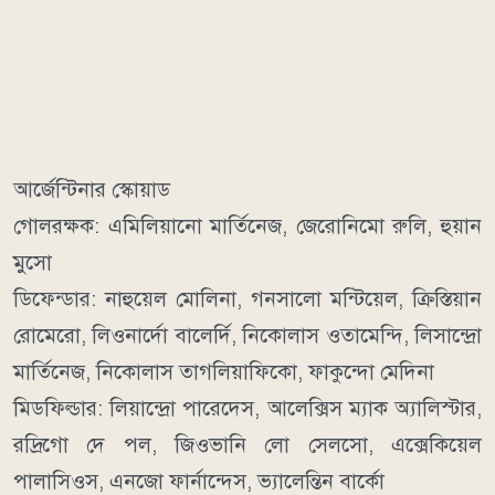
আর্জেন্টিনার স্কোয়াড
গোলরক্ষক: এমিলিয়ানো মার্তিনেজ, জেরোনিমো রুলি, হুয়ান
মুসো
ডিফেন্ডার: নাহুয়েল মোলিনা, গনসালো মন্টিয়েল, ক্রিস্তিয়ান
রোমেরো, লিওনার্দো বালের্দি, নিকোলাস ওতামেন্দি, লিসান্দ্রো
মার্তিনেজ, নিকোলাস তাগলিয়াফিকো, ফাকুন্দো মেদিনা
মিডফিল্ডার: লিয়ান্দ্রো পারেদেস, আলেক্সিস ম্যাক অ্যালিস্টার,
রদ্রিগো দে পল, জিওভানি লো সেলসো, এক্সেকিয়েল
পালাসিওস, এনজো ফার্নান্দেস, ভ্যালেন্তিন বার্কো