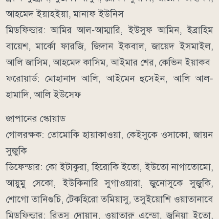
আহমেদ ইয়াহইয়া, মানাফ ইউনিস
মিডফিল্ডার: আমির আল-আম্মারি, ইউসুফ আমিন, ইব্রাহিম
বায়েশ, মার্কো ফারজি, জিদান ইকবাল, জায়েদ ইসমাইল,
আলি জাসিম, আহমেদ কাসিম, আইমার শের, কেভিন ইয়াকব
ফরোয়ার্ড: মোহানাদ আলি, আইমেন হুসেইন, আলি আল-
হামাদি, আলি ইউসেফ
জাপানের স্কোয়াড
গোলরক্ষক: তোমোকি হায়াকাওয়া, কেইসুকে ওসাকো, জায়ন
সুজুকি
ডিফেন্ডার: কো ইটাকুরা, হিরোকি ইতো, ইউতো নাগাতোমো,
আয়ুমু সেকো, ইউকিনারি সুগাওয়ারা, জুনোসুকে সুজুকি,
শোগো তানিগুচি, টেকহিরো তমিয়াসু, তসুইয়োশি ওয়াতানাবে
মিডফিল্ডার: রিতসু দোয়ান, ওয়াতারু এন্ডো, জুনিয়া ইতো,