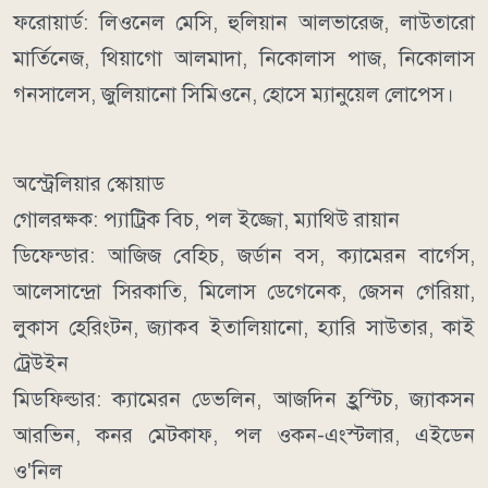
ফরোয়ার্ড: লিওনেল মেসি, হুলিয়ান আলভারেজ, লাউতারো
মার্তিনেজ, থিয়াগো আলমাদা, নিকোলাস পাজ, নিকোলাস
গনসালেস, জুলিয়ানো সিমিওনে, হোসে ম্যানুয়েল লোপেস।
অস্ট্রেলিয়ার স্কোয়াড
গোলরক্ষক: প্যাট্রিক বিচ, পল ইজ্জো, ম্যাথিউ রায়ান
ডিফেন্ডার: আজিজ বেহিচ, জর্ডান বস, ক্যামেরন বার্গেস,
আলেসান্দ্রো সিরকাতি, মিলোস ডেগেনেক, জেসন গেরিয়া,
লুকাস হেরিংটন, জ্যাকব ইতালিয়ানো, হ্যারি সাউতার, কাই
ট্রেউইন
মিডফিল্ডার: ক্যামেরন ডেভলিন, আজদিন হ্রুস্টিচ, জ্যাকসন
আরভিন, কনর মেটকাফ, পল ওকন-এংস্টলার, এইডেন
ও'নিল