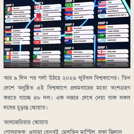
আর ৯ দিন পর পর্দা উঠছে ২০২৬ ফুটবল বিশ্বকাপের। তিন
দেশে অনুষ্ঠিত এই বিশ্বকাপে প্রথমবারের মতো অংশগ্রহণ
করতে যাচ্ছে ৪৮ দল। এক নজরে দেখে নেয়া যাক সকল
দলের চূড়ান্ত স্কোয়াড।
আলজেরিয়ার স্কোয়াড
গোলরক্ষক: ওসামা বেনবট, মেলভিন মাস্টিল, লুকা জিদান