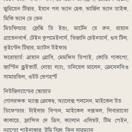
জুরিয়েন টিম্বার, ইয়ান পল ভ্যান হেক, ভার্জিল ভ্যান ডাইক,
মিকি ভ্যান ডে ভেন
মিডফিল্ডার: ফ্রেঙ্কি ডি ইয়ং, মার্টেন ডে রুন, রায়ান
গ্রাভেনবার্খ, টেইন কুপমেইনার্স, তিজানি রেইনডার্স, গুস টিল,
কুইন্টেন টিম্বার, ম্যাটস উইফার
ফরোয়ার্ড: ব্রায়ান ব্রোবি, মেমফিস ডিপাই, কোডি গাকপো,
জাস্টিন ক্লুইভার্ট, নোয়া ল্যাং, ডনিয়েল মালেন, ক্রেসেনসিও
সামারভিল, ওউট ভেগহর্স্ট
নিউজিল্যান্ডের স্কোয়াড
গোলরক্ষক: ম্যাক্স ক্রোকম্ব, অ্যালেক্স পলসেন, মাইকেল উড
ডিফেন্ডার: টাইলার বিন্ডন, মাইকেল বক্সঅল, লিবারাতো
কাকাচে, ফ্রান্সিস দে ভ্রিস, ক্যালান এলিয়ট, টিম পেইন,
ন্যান্ডো পাইনাকার, টমি স্মিথ, ফিন সারম্যান