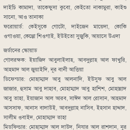
দাইচি কামাদা, তাকেফুসা কুবো, কেইতো নাকামুরা, কাইশু
সানো, আও তানাকা
ফরোয়ার্ড: কেইসুকে গোটো, দাইজেন মায়েদা, কোকি
ওগাওয়া, কেন্তো শিওগাই, ইউইতো সুজুকি, আয়াসে উএদা
জর্ডানের স্কোয়াড
গোলরক্ষক: ইয়াজিদ আবুলাইলাহ, আবদুল্লাহ আল ফাখুরি,
আহমাদ আল জুয়াইদি, নূর বানী আত্তিয়া
ডিফেন্ডার: মোহাম্মাদ আবু আলনাদি, ইউসুফ আবু আল
জাজার, হুসাম আবু দাহাব, মোহাম্মাদ আবু হাশিশ, মোহান্নাদ
আবু তাহা, ইয়াজান আল আরব, সাঈদ আল রোসান, আহমাদ
আসসাফ, আনাস বাদাউই, আবদুল্লাহ নাসিব, ইহসান হাদ্দাদ,
সালীম ওবাইদ, মোহাম্মাদ তাহা
মিডফিল্ডার: মোহাম্মাদ আল দাউদ, নিযার আল রাশদান, নূর