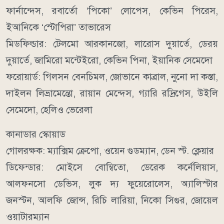
ফার্নান্দেস, রবার্তো ‘পিকো’ লোপেস, কেভিন পিরেস,
ইআনিকে ‘স্টোপিরা’ তাভারেস
মিডফিল্ডার: টেলমো আরকানজো, লারোস দুয়ার্তে, ডেরয়
দুয়ার্তে, জামিরো মন্টেইরো, কেভিন পিনা, ইয়ানিক সেমেদো
ফরোয়ার্ড: গিলসন বেনচিমল, জোভানে কাব্রাল, নুনো দা কস্তা,
দাইলন লিভ্রামেন্তো, রায়ান মেন্দেস, গ্যারি রদ্রিগেস, উইলি
সেমেদো, হেলিও ভেরেলা
কানাডার স্কোয়াড
গোলরক্ষক: ম্যাক্সিম ক্রেপো, ওয়েন গুডম্যান, ডেন স্ট. ক্লেয়ার
ডিফেন্ডার: মোইসে বোম্বিতো, ডেরেক কর্নেলিয়াস,
আলফনসো ডেভিস, লুক দ্য ফুয়েরোলেস, অ্যালিস্টার
জনস্টন, আলফি জোন্স, রিচি লারিয়া, নিকো সিগুর, জোয়েল
ওয়াটারম্যান