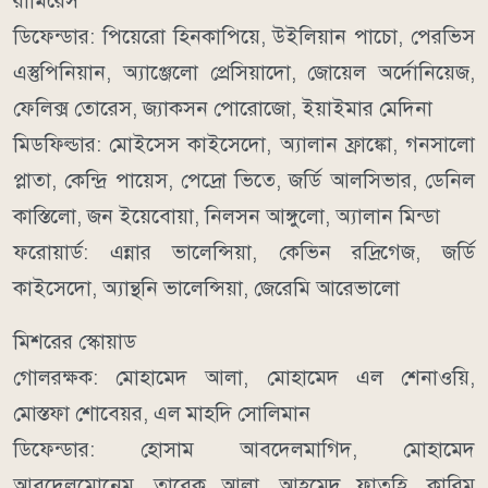
রামিরেস
ডিফেন্ডার: পিয়েরো হিনকাপিয়ে, উইলিয়ান পাচো, পেরভিস
এস্তুপিনিয়ান, অ্যাঞ্জেলো প্রেসিয়াদো, জোয়েল অর্দোনিয়েজ,
ফেলিক্স তোরেস, জ্যাকসন পোরোজো, ইয়াইমার মেদিনা
মিডফিল্ডার: মোইসেস কাইসেদো, অ্যালান ফ্রাঙ্কো, গনসালো
প্লাতা, কেন্দ্রি পায়েস, পেদ্রো ভিতে, জর্ডি আলসিভার, ডেনিল
কাস্তিলো, জন ইয়েবোয়া, নিলসন আঙ্গুলো, অ্যালান মিন্ডা
ফরোয়ার্ড: এন্নার ভালেন্সিয়া, কেভিন রদ্রিগেজ, জর্ডি
কাইসেদো, অ্যান্থনি ভালেন্সিয়া, জেরেমি আরেভালো
মিশরের স্কোয়াড
গোলরক্ষক: মোহামেদ আলা, মোহামেদ এল শেনাওয়ি,
মোস্তফা শোবেয়র, এল মাহদি সোলিমান
ডিফেন্ডার: হোসাম আবদেলমাগিদ, মোহামেদ
আবদেলমোনেম, তারেক আলা, আহমেদ ফাতহি, কারিম