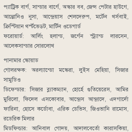
প্যাট্রিক বার্গ, সান্ডার বার্গে, অস্কার বব, জেন্স পেটার হাউগে,
আন্তোনিও নুসা, আন্দ্রেয়াস শেলদেরুপ, মর্টেন থর্সবাই,
ক্রিস্টিয়ান থর্স্টভেড্ট, মার্টিন ওডেগার্ড
ফরোয়ার্ড: আর্লিং হলান্ড, জর্গেন স্ট্র্যান্ড লারসেন,
আলেকসান্ডার সোরলোথ
পানামার স্কোয়াড
গোলরক্ষক: অরল্যান্ডো মস্কেরা, লুইস মেহিয়া, সিজার
সামুডিও
ডিফেন্ডার: সিজার ব্ল্যাকম্যান, হোর্হে গুতিয়েরেস, আমির
মুরিলো, ফিদেল এসকোবার, আন্দ্রেস আন্দ্রাদে, এদগার্দো
ফারিনা, হোসে কর্ডোবা, এরিক ডেভিস, জিওভানি রামোস,
রডেরিক মিলার
মিডফিল্ডার: আনিবাল গোদয়, আদালবের্তো কারাসকিয়া,