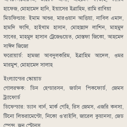
হাফেজ, মোহামেদ হানি, ইয়াসের ইব্রাহিম, রামি রাবিয়া
মিডফিল্ডার: ইমাম আশুর, মারওয়ান আত্তিয়া, নাবিল এমাদ,
হামদি ফাথি, হাইথাম হাসান, মোহান্নাদ লাশিন, মাহমুদ
সাবের, মাহমুদ হাসান ট্রেজেগুয়েত, মোস্তফা জিকো, আহমেদ
সাঈদ জিজো
ফরোয়ার্ড: হামজা আবদুলকরিম, ইব্রাহিম আদেল, ওমর
মারমুশ, মোহামেদ সালাহ
ইংল্যান্ডের স্কোয়াড
গোলরক্ষক: ডিন হেন্ডারসন, জর্ডান পিকফোর্ড, জেমস
ট্র্যাফোর্ড
ডিফেন্ডার: ড্যান বার্ন, মার্ক গেহি, রিস জেমস, এজরি কনসা,
টিনো লিভরামেন্টো, নিকো ও’রাইলি, জারেল কুয়ানসা, জেড
স্পেন্স, জন স্টোনস