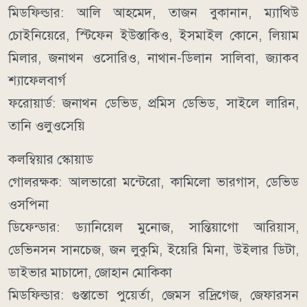
মিডফিল্ডার: আলি আহমেদ, তাজন বুকানান, ম্যাথিউ
চোইনিয়েরে, স্টিফেন ইউস্তাকিও, ইসমাইল কোনে, লিয়াম
মিলার, জনাথন ওসোরিও, নাথান-ডিলান সালিবা, জ্যাকব
শ্যাফেলবার্গ
ফরোয়ার্ড: জনাথন ডেভিড, প্রমিস ডেভিড, সাইলে লারিন,
তানি ওলুওসেয়ি
কলম্বিয়ার স্কোয়াড
গোলরক্ষক: আলভারো মন্টেরো, কামিলো ভারগাস, ডেভিড
ওসপিনা
ডিফেন্ডার: ড্যানিয়েল মুনোজ, সান্তিয়াগো আরিয়াস,
ডেভিনসন সানচেজ, জন লুকুমি, ইয়েরি মিনা, উইলার ডিটা,
ডাইভার মাচাদো, জোহান মোকিকা
মিডফিল্ডার: গুস্তাভো পুয়ের্তা, জেমস রদ্রিগেজ, জেফারসন