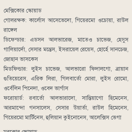
মেক্সিকোর স্কোয়াড
গোলরক্ষক: কার্লোস আসেভেদো, গিয়েরমো ওচোয়া, রাউল
রাঙ্গেল
ডিফেন্ডার: এডসন আলভারেজ, মাতেও চাভেজ, হেসুস
গালিয়ার্দো, সেসার মন্তেস, ইসরায়েল রেয়েস, হোর্হে সানচেজ,
জোহান ভাসকেস
মিডফিল্ডার: লুইস চাভেজ, আলভারো ফিদালগো, ব্রায়ান
গুতিয়েরেস, এরিক লিরা, গিলবার্তো মোরা, লুইস রোমো,
ওর্বেলিন পিনেদা, ওবেদ ভার্গাস
ফরোয়ার্ড: রবার্তো আলভারাদো, সান্তিয়াগো হিমেনেস,
আরমান্দো গনসালেস, সেসার উয়ার্তা, রাউল হিমেনেস,
গিয়েরমো মার্টিনেস, হুলিয়ান কুইনোনেস, আলেক্সিস ভেগা
মরক্কোর স্কোয়াড