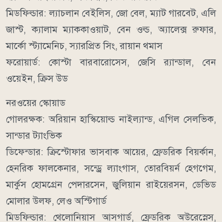
মিডফিল্ডার: ল্যাচলান বেইলিস, জো বেল, ম্যাট গারবেট, এলি
জাস্ট, ক্যালাম ম্যাককাওয়াট, বেন ওল্ড, অ্যালেক্স রুফার,
মার্কো স্ট্যামেনিচ, স্যারপ্রিত সিং, রায়ান থমাস
ফরোয়ার্ড: কোস্টা বারবারোসেস, জেসি র‍্যান্ডাল, বেন
ওয়েইন, ক্রিস উড
নরওয়ের স্কোয়াড
গোলরক্ষক: অরিয়ান হাস্কিয়োল্ড নাইল্যান্ড, এগিল সেলভিক,
সান্ডার ট্যাংভিক
ডিফেন্ডার: ক্রিস্টোফার ভাসবাক আয়ের, ফ্রেডরিক বিয়র্কান,
হেনরিক ফালকেনার, সন্ড্রে ল্যাংগাস, তোরবিয়র্ন হেগগেম,
মার্কুস হোমগ্রেন পেদারসেন, জুলিয়ান রাইয়েরসন, ডেভিড
মোলার উলফ, লেও অস্টিগার্ড
মিডফিল্ডার: থেলোনিয়াস আসগার্ড, ফ্রেডরিক অউরেস্নেস,