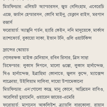
মিডফিল্ডার: এলিয়ট অ্যান্ডারসন, জুড বেলিংহাম, এবেরেচি
এজে, জর্ডান হেন্ডারসন, কোবি মাইনু, ডেক্লান রাইস, মরগান
রজার্স
ফরোয়ার্ড: অ্যান্থনি গর্ডন, হ্যারি কেইন, ননি মাদুয়েকে, মার্কাস
র‍্যাশফোর্ড, বুকায়ো সাকা, ইভান টনি, ওলি ওয়াটকিন্স
ফ্রান্সের স্কোয়াড
গোলরক্ষক: মাইক মেনিয়ান, রবিন রিসার, ব্রিস সাম্বা
ডিফেন্ডার: লুকাস দিগনে, মালো গুস্তো, লুকাস হার্নান্দেজ,
থিও হার্নান্দেজ, ইব্রাহিমা কোনাতে, জুলস কুন্দে, ম্যাক্সেন্স
লাক্রোয়া, উইলিয়াম সালিবা, দায়ো উপামেকানো
মিডফিল্ডার: এন’গোলো কন্তে, মানু কোনে, আদ্রিয়েন রাবিও,
অরেলিয়াঁ চুয়ামেনি, ওয়ারেন জায়ের-এমেরি
ফরোয়ার্ড: মাগনেস আকলিউশ, ব্র্যাডলি বারকোলা, রায়ান