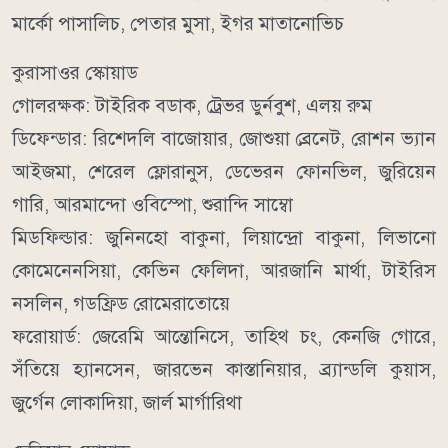
মার্কো পাসালিচ, পেতার মুসা, ইগর মাতানোভিচ
কুরাসাওর স্কোয়াড
গোলরক্ষক: টাইরিক বডাক, ট্রেভর ডুর্নবুশ, এলয় রুম
ডিফেন্ডার: রিশেদলি বাজোয়ার, জোশুয়া ব্রেনেট, রোশন ভ্যান
আইজমা, শেরেল ফ্লোরানুস, ডেভেরন ফোনভিল, জুরিয়েন
গারি, আরমান্দো ওবিস্পো, শুরান্দি সাম্বো
মিডফিল্ডার: জুনিনহো বাকুনা, লিয়ান্দ্রো বাকুনা, লিভানো
কোমেনেনসিয়া, কেভিন ফেলিদা, আরজানি মার্থা, টাইরিস
নসলিন, গডফ্রিড রোমেরাতোয়ে
ফরোয়ার্ড: জেরেমি আন্তোনিসে, তাহিথ চং, কেনজি গোরে,
সঁতিয়ে হ্যানসেন, জারভেন কাস্তানিয়ার, ব্র্যান্ডলি কুয়াস,
জুর্গেন লোকাদিয়া, জার্ল মার্গারিথা