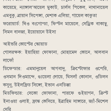
কায়েম্বে, ন্যাঙ্গাল’আয়েল মুকাউ, চার্লস পিকেল, নাথানায়েল
এমবুকু, ব্রায়ান সিপেঙ্গা, মেশাক এলিয়া, গায়েল কাকুতা
ফরোয়ার্ড: থিও বংগোন্ডা, ফিস্টন মায়েলে, সেড্রিক বাকাম্বু,
সিমন বানজা, ইয়োয়ানে উইসা
আইভরি কোস্টের স্কোয়াড
গোলরক্ষক: ইয়াহিয়া ফোফানা, মোহামেদ কোনে, আলবান
লাফোঁ
ডিফেন্ডার: এমমানুয়েল আগবাদু, ক্রিস্টোফার ওপেরি,
ওসমান দিওমান্দে, গ্যুয়েলা দোয়ে, ঘিসলাঁ কোনান, ওডিলন
কসুনু, উইলফ্রিড সিঙ্গো, ইভান এনডিক্কা
মিডফিল্ডার: সেকো ফোফানা, পারফে গুইয়াগন, ক্রিস্ট
ইনাওয়া ওলাই, ফ্রাঙ্ক কেসিয়ে, ইব্রাহিম সাঙ্গারে, জ্যাঁ-মিশেল
সেরি