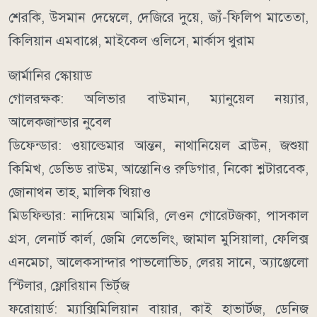
শেরকি, উসমান দেম্বেলে, দেজিরে দুয়ে, জ্যঁ-ফিলিপ মাতেতা,
কিলিয়ান এমবাপ্পে, মাইকেল ওলিসে, মার্কাস থুরাম
জার্মানির স্কোয়াড
গোলরক্ষক: অলিভার বাউমান, ম্যানুয়েল নয়্যার,
আলেকজান্ডার নুবেল
ডিফেন্ডার: ওয়াল্ডেমার আন্তন, নাথানিয়েল ব্রাউন, জশুয়া
কিমিখ, ডেভিড রাউম, আন্তোনিও রুডিগার, নিকো শ্লটারবেক,
জোনাথন তাহ, মালিক থিয়াও
মিডফিল্ডার: নাদিয়েম আমিরি, লেওন গোরেটজকা, পাসকাল
গ্রস, লেনার্ট কার্ল, জেমি লেভেলিং, জামাল মুসিয়ালা, ফেলিক্স
এনমেচা, আলেকসান্দার পাভলোভিচ, লেরয় সানে, অ্যাঞ্জেলো
স্টিলার, ফ্লোরিয়ান ভির্ট্‌জ
ফরোয়ার্ড: ম্যাক্সিমিলিয়ান বায়ার, কাই হাভার্টজ, ডেনিজ