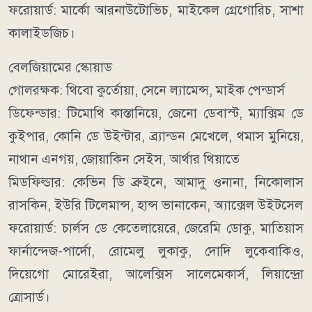
ফরোয়ার্ড: মার্কো আরনাউটোভিচ, মাইকেল গ্রেগোরিচ, সাশা
কালাইডজিচ।
বেলজিয়ামের স্কোয়াড
গোলরক্ষক: থিবো কুর্তোয়া, সেনে ল্যামেন্স, মাইক পেন্ডার্স
ডিফেন্ডার: টিমোথি কাস্তানিয়ে, জেনো ডেবাস্ট, ম্যাক্সিম ডে
কুইপার, কোনি ডে উইন্টার, ব্র্যান্ডন মেখেলে, থমাস মুনিয়ে,
নাথান এনগয়, জোয়াকিন সেইস, আর্থার থিয়াতে
মিডফিল্ডার: কেভিন ডি ব্রুইনে, আমাদু ওনানা, নিকোলাস
রাসকিন, ইউরি টিলেমান্স, হান্স ভানাকেন, অ্যাক্সেল উইটসেল
ফরোয়ার্ড: চার্লস ডে কেতেলায়েরে, জেরেমি ডোকু, মাতিয়াস
ফার্নান্দেজ-পার্দো, রোমেলু লুকাকু, দোদি লুকেবাকিও,
দিয়েগো মোরেইরা, আলেক্সিস সালেমেকার্স, লিয়ান্দ্রো
ত্রোসার্ড।