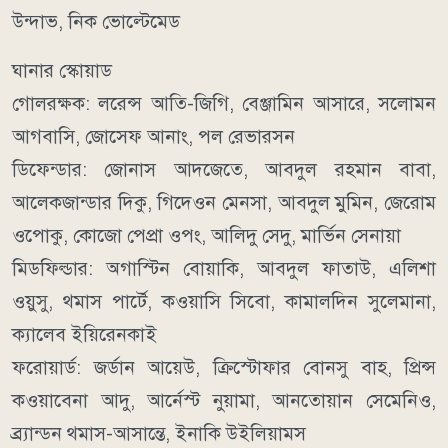
উন্দাভ, নিক ভোল্টেমেড
ঘানার স্কোয়াড
গোলরক্ষক: লরেন্স আতি-জিগি, বেঞ্জামিন আসারে, সলোমন
আগবাসি, জোসেফ আনাং, পল রেভারসন
ডিফেন্ডার: জোনাস আদজেতে, আবদুল রহমান বাবা,
আলেকজান্ডার দিকু, গিদেওন মেনসা, আবদুল মুমিন, জেরোম
ওপোকু, কোজো পেপ্রা ওপং, আলিদু সেদু, মার্ভিন সেনায়া
মিডফিল্ডার: অগাস্টিন বোয়াকি, আবদুল ফাতাউ, এলিশা
ওয়ুসু, থমাস পার্টে, কওয়াসি সিবো, কামালদিন সুলেমানা,
ক্যালেব ইয়িরেনকাই
ফরোয়ার্ড: জর্ডান আয়েউ, ক্রিস্টোফার বোনসু বাহ, প্রিন্স
কওয়াবেনা আদু, আর্নেস্ট নুয়ামা, আনতোয়ান সেমেনিও,
ব্র্যান্ডন থমাস-আসান্তে, ইনাকি উইলিয়ামস