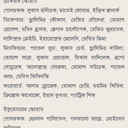
চেকিয়ার স্কোয়াড
গোলরক্ষক: লুকাস হর্নিচেক, মাতেই কোভার, ইন্দ্রিখ স্তানার্ক
ডিফেন্ডার: ভ্লাদিমির কৌফাল, ডেভিড দৌদেরা, তোমাশ
হোলেশ, রবিন হ্রানাচ, স্তেপান চালৌপেক, ডেভিড জুরাসেক,
লাদিস্লাভ ক্রেইচি, ইয়ারোস্লাভ জেলেনি, ডেভিড জিমা
মিডফিল্ডার: পাভেল বুচা, লুকাস চের্ভ, ভ্লাদিমির দারিদা,
তোমাশ লাদ্রা, লুকাস প্রোভোদ, মিখাল সাদিলেক, হুগো
সোচুরেক, আলেক্সান্দ্র সোজকা, তোমাশ সউচেক, পাভেল
শুলচ, ডেনিস ভিসিনস্কি
ফরোয়ার্ড: আদাম হ্লোজেক, তোমাশ চোরি, ময়মির খিতিল,
ক্রিস্তোফ কাবোঙ্গো, ইয়ান কুখতা, প্যাট্রিক শিক
ইকুয়েডরের স্কোয়াড
গোলরক্ষক: হেরনান গালিন্দেস, গনসালো ভাল্লে, মোইসেস