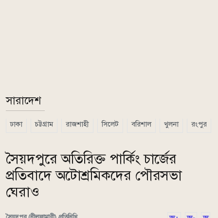
সারাদেশ
ঢাকা
চট্টগ্রাম
রাজশাহী
সিলেট
বরিশাল
খুলনা
রংপুর
সৈয়দপুরে অতিরিক্ত পার্কিং চার্জের
প্রতিবাদে অটোশ্রমিকদের পৌরসভা
ঘেরাও
সৈয়দপুর (নীলফামারী) প্রতিনিধি