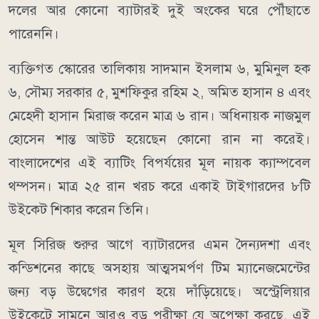
দলের আর কোনো ব্যাটারই দুই অংকের ঘরে পৌঁছাতে
পারেননি।
ব্যক্তিগত স্কোরের তালিকায় সাদমান ইসলাম ৬, মুমিনুল হক
৬, সৌম্য সরকার ৫, মুশফিকুর রহিম ২, অমিত হাসান ৪ এবং
মেহেদী হাসান মিরাজ করেন মাত্র ৬ রান। অধিনায়ক নাজমুল
হোসেন শান্ত আউট হয়েছেন কোনো রান না করেই।
বাংলাদেশের এই ব্যাটিং বিপর্যয়ের মূল নায়ক ক্যাম্পবেল
থম্পসন। মাত্র ২৫ রান খরচ করে একাই টাইগারদের ৮টি
উইকেট শিকার করেন তিনি।
মূল সিরিজ শুরুর আগে ব্যাটারদের এমন দৈন্যদশা এবং
কন্ডিশনের কাছে অসহায় আত্মসমর্পণ টিম ম্যানেজমেন্টের
জন্য বড় উদ্বেগের কারণ হয়ে দাঁড়িয়েছে। অস্ট্রেলিয়ার
উইকেটে সামনে আরও বড় পরীক্ষা যে অপেক্ষা করছে, এই