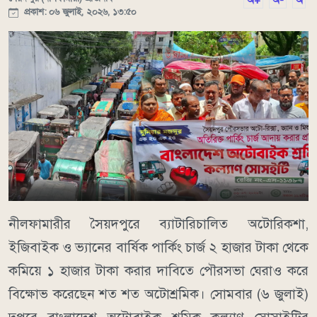
অ+
অ-
অ
প্রকাশ: ০৬ জুলাই, ২০২৬, ১৩:৫০
নীলফামারীর সৈয়দপুরে ব্যাটারিচালিত অটোরিকশা,
ইজিবাইক ও ভ্যানের বার্ষিক পার্কিং চার্জ ২ হাজার টাকা থেকে
কমিয়ে ১ হাজার টাকা করার দাবিতে পৌরসভা ঘেরাও করে
বিক্ষোভ করেছেন শত শত অটোশ্রমিক। সোমবার (৬ জুলাই)