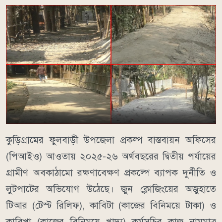
কুড়িগ্রামের ফুলবাড়ী উপজেলা প্রকল্প বাস্তবায়ন অফিসের
(পিআইও) আওতায় ২০২৫-২৬ অর্থবছরের দ্বিতীয় পর্যায়ের
গ্রামীণ অবকাঠামো রক্ষণাবেক্ষণ প্রকল্পে ব্যাপক দুর্নীতি ও
লুটপাটের অভিযোগ উঠেছে। জুন ক্লোজিংয়ের অজুহাতে
টিআর (টেস্ট রিলিফ), কাবিটা (কাজের বিনিময়ে টাকা) ও
কাবিখা (কাজের বিনিময়ে খাদ্য) কর্মসূচির কাজ নামমাত্র