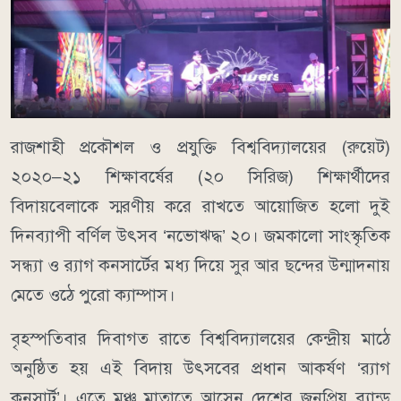
রাজশাহী প্রকৌশল ও প্রযুক্তি বিশ্ববিদ্যালয়ের (রুয়েট)
২০২০–২১ শিক্ষাবর্ষের (২০ সিরিজ) শিক্ষার্থীদের
বিদায়বেলাকে স্মরণীয় করে রাখতে আয়োজিত হলো দুই
দিনব্যাপী বর্ণিল উৎসব ‘নভোঋদ্ধ’ ২০। জমকালো সাংস্কৃতিক
সন্ধ্যা ও র‍্যাগ কনসার্টের মধ্য দিয়ে সুর আর ছন্দের উন্মাদনায়
মেতে ওঠে পুরো ক্যাম্পাস।
বৃহস্পতিবার দিবাগত রাতে বিশ্ববিদ্যালয়ের কেন্দ্রীয় মাঠে
অনুষ্ঠিত হয় এই বিদায় উৎসবের প্রধান আকর্ষণ ‘র‍্যাগ
কনসার্ট’। এতে মঞ্চ মাতাতে আসেন দেশের জনপ্রিয় ব্যান্ড