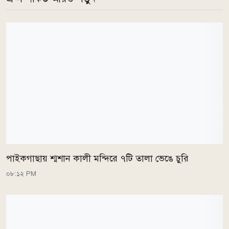
পাইকগাছায় শ্মশান কালী মন্দিরে ৭টি তালা ভেঙে চুরি
০৮:১২ PM