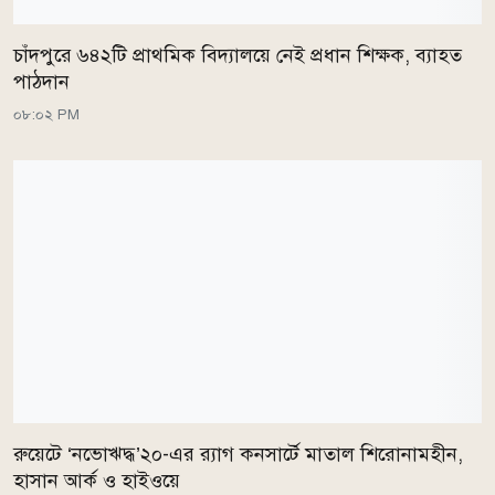
চাঁদপুরে ৬৪২টি প্রাথমিক বিদ্যালয়ে নেই প্রধান শিক্ষক, ব্যাহত
পাঠদান
০৮:০২ PM
রুয়েটে ‘নভোঋদ্ধ’২০-এর র‍্যাগ কনসার্টে মাতাল শিরোনামহীন,
হাসান আর্ক ও হাইওয়ে