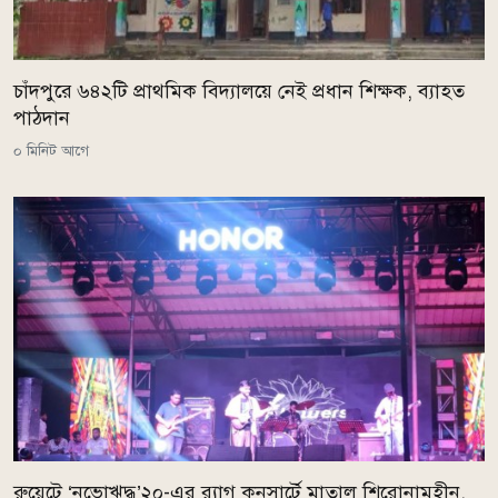
চাঁদপুরে ৬৪২টি প্রাথমিক বিদ্যালয়ে নেই প্রধান শিক্ষক, ব্যাহত
পাঠদান
০ মিনিট আগে
রুয়েটে ‘নভোঋদ্ধ’২০-এর র‍্যাগ কনসার্টে মাতাল শিরোনামহীন,