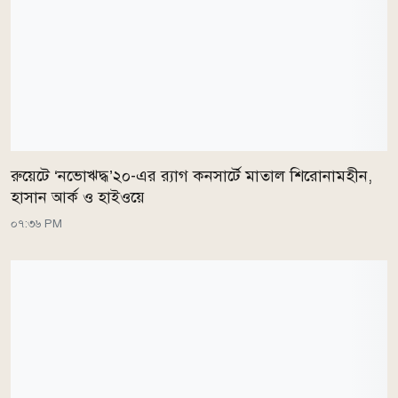
রুয়েটে ‘নভোঋদ্ধ’২০-এর র‍্যাগ কনসার্টে মাতাল শিরোনামহীন,
হাসান আর্ক ও হাইওয়ে
০৭:৩৬ PM