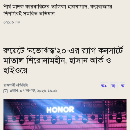
শীর্ষ মাদক কারবারিদের তালিকা হালনাগাদ, কক্সবাজারে
শিগগিরই সমন্বিত অভিযান
০৭:০৩ PM
রুয়েটে ‘নভোঋদ্ধ’২০-এর র‍্যাগ কনসার্টে
মাতাল শিরোনামহীন, হাসান আর্ক ও
হাইওয়ে
রাজশাহী প্রতিনিধি
অ+
অ-
অ
প্রকাশ: ০৭ আগস্ট, ২০২৬, ১৯:৩৬