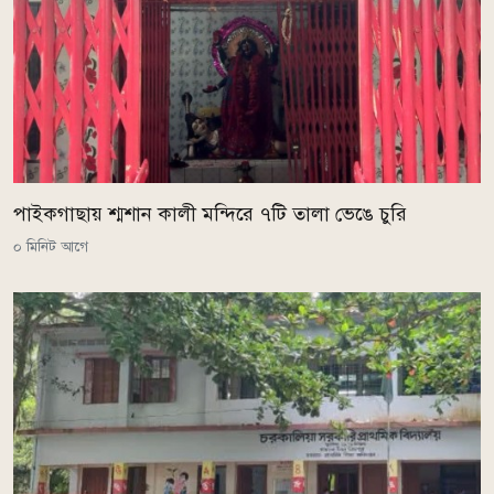
পাইকগাছায় শ্মশান কালী মন্দিরে ৭টি তালা ভেঙে চুরি
০ মিনিট আগে