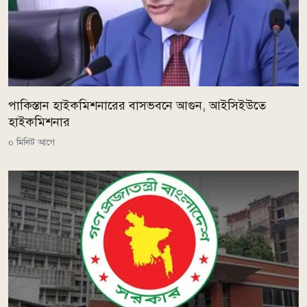
পাকিস্তান হাইকমিশনারের বাসভবনে আগুন, আইসিইউতে
হাইকমিশনার
০ মিনিট আগে