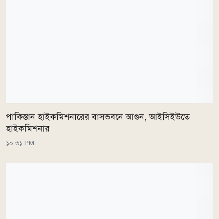
পাকিস্তান হাইকমিশনারের বাসভবনে আগুন, আইসিইউতে
হাইকমিশনার
১০:৩১ PM