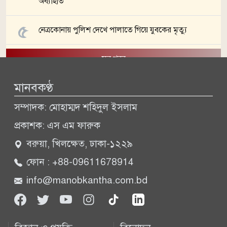
অব্যাহতি
নেত্রকোনায় পুলিশ দেখে পালাতে গিয়ে যুবকের মৃত্যু
সব খবর
মানবকণ্ঠ
সম্পাদক: মোহাম্মদ শহিদুল ইসলাম
প্রকাশক: এস এম ফারুক
বরুয়া, খিলক্ষেত, ঢাকা-১২২৯
ফোন : +88-09611678914
info@manobkantha.com.bd