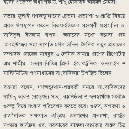
হলের প্রভোস্ট অধ্যাপক ড. শাহ্ হোসাইন আহমদ মেহ্দী।
সভায় ‘জুলাই গণঅভ্যুত্থানের চেতনা, প্রত্যাশা ও প্রাপ্তি’ বিষয়ে
প্রবন্ধ উপস্থাপন করেন বিএফইউজের সহকারী মহাসচিব ড.
সাদিকুল ইসলাম স্বপন। অন্যদের মধ্যে বক্তব্য দেন
আরইউজের সহসভাপতি মঈন উদ্দিন, দৈনিক নতুন প্রভাতের
সম্পাদক সোহেল মাহবুব ও দৈনিক আমার দেশের রিপোর্টার
এম শামীম। সভায় বিভিন্ন প্রিন্ট, ইলেকট্রনিক, অনলাইন ও
মাল্টিমিডিয়া গণমাধ্যমের সাংবাদিকরা উপস্থিত ছিলেন।
বক্তারা বলেন, গণঅভ্যুত্থান-পরবর্তী সময়ে সাংবাদিকদের
দায়িত্ব আরও বেড়েছে। সত্য, বস্তুনিষ্ঠতা ও জনস্বার্থকে সর্বোচ্চ
গুরুত্ব দিয়ে সংবাদ পরিবেশন করতে হবে। গুজব, অপতথ্য ও
রাজনৈতিক পক্ষপাত এড়িয়ে জনগণের প্রত্যাশা, রাষ্ট্রের
সংস্কার কার্যক্রম এবং সরকারের সাফল্য-ব্যর্থতার বাস্তব চিত্র