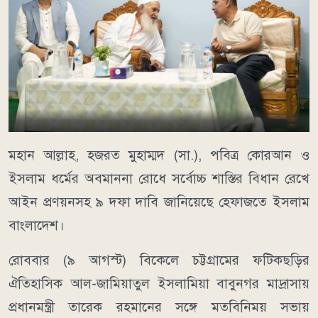
মহান আল্লাহ, হজরত মুহাম্মদ (সা.), পবিত্র কোরআন ও
ইসলাম ধর্মের অবমাননা রোধে সর্বোচ্চ শাস্তির বিধান রেখে
আইন প্রণয়নসহ ৯ দফা দাবি জানিয়েছে হেফাজতে ইসলাম
বাংলাদেশ।
রোববার (৯ আগস্ট) বিকেলে চট্টগ্রামের ফটিকছড়ির
ঐতিহাসিক আল-জামিয়াতুল ইসলামিয়া বাবুনগর মাদ্রাসায়
প্রধানমন্ত্রী তারেক রহমানের সঙ্গে মতবিনিময় সভায়