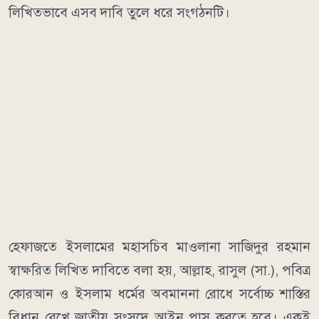
লিখিতভাবে এসব দাবি তুলে ধরে সংগঠনটি।
হেফাজতে ইসলামের মহাসচিব মাওলানা সাজিদুর রহমান
স্বাক্ষরিত লিখিত দাবিতে বলা হয়, আল্লাহ, রাসুল (সা.), পবিত্র
কোরআন ও ইসলাম ধর্মের অবমাননা রোধে সর্বোচ্চ শাস্তির
বিধান রেখে জাতীয় সংসদে আইন পাস করতে হবে। একই