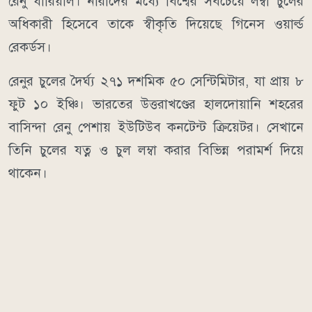
রেনু ধারিয়াল। নারীদের মধ্যে বিশ্বের সবচেয়ে লম্বা চুলের
অধিকারী হিসেবে তাকে স্বীকৃতি দিয়েছে গিনেস ওয়ার্ল্ড
রেকর্ডস।
রেনুর চুলের দৈর্ঘ্য ২৭১ দশমিক ৫০ সেন্টিমিটার, যা প্রায় ৮
ফুট ১০ ইঞ্চি। ভারতের উত্তরাখণ্ডের হালদোয়ানি শহরের
বাসিন্দা রেনু পেশায় ইউটিউব কনটেন্ট ক্রিয়েটর। সেখানে
তিনি চুলের যত্ন ও চুল লম্বা করার বিভিন্ন পরামর্শ দিয়ে
থাকেন।