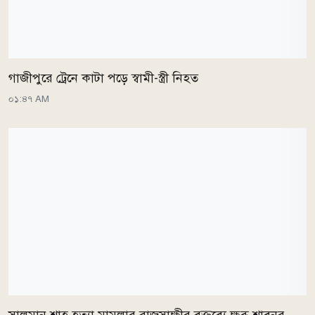
গাজীপুরে ট্রেনে কাটা পড়ে স্বামী-স্ত্রী নিহত
০১:৪৭ AM
সালমান শাহ হত্যা মামলার রাজসাক্ষীর বক্তব্যে ক্ষুব্ধ শাবনূর