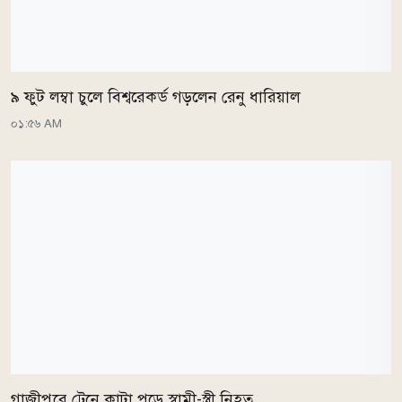
৯ ফুট লম্বা চুলে বিশ্বরেকর্ড গড়লেন রেনু ধারিয়াল
০১:৫৬ AM
গাজীপুরে ট্রেনে কাটা পড়ে স্বামী-স্ত্রী নিহত