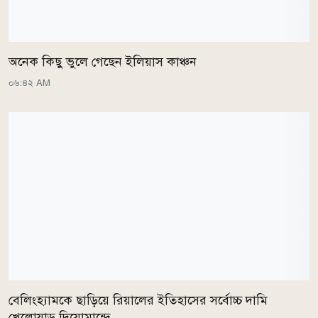
অনেক কিছু ভুলে গেছেন ইলিয়াস কাঞ্চন
০৬:৪২ AM
বেলিংহ্যামকে ছাড়িয়ে রিয়ালের ইতিহাসের সর্বোচ্চ দামি
খেলোয়াড় দিয়োমান্দে