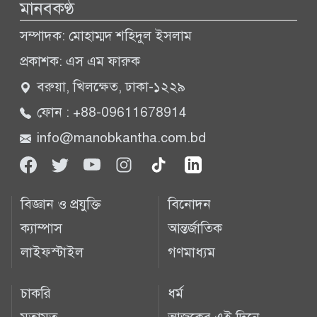
মানবকণ্ঠ
সম্পাদক: মোহাম্মদ শহিদুল ইসলাম
প্রকাশক: এস এম ফারুক
বরুয়া, খিলক্ষেত, ঢাকা-১২২৯
ফোন : +88-09611678914
info@manobkantha.com.bd
বিজ্ঞান ও প্রযুক্তি
বিনোদন
ক্যাম্পাস
আন্তর্জাতিক
লাইফস্টাইল
গণমাধ্যম
চাকরি
ধর্ম