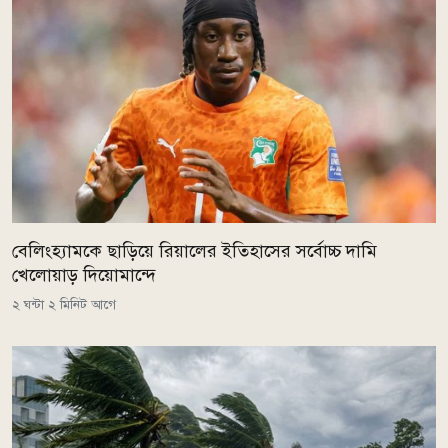
বেলিংহ্যামকে ছাড়িয়ে রিয়ালের ইতিহাসের সর্বোচ্চ দামি
খেলোয়াড় দিয়োমান্দে
২ ঘন্টা ২ মিনিট আগে