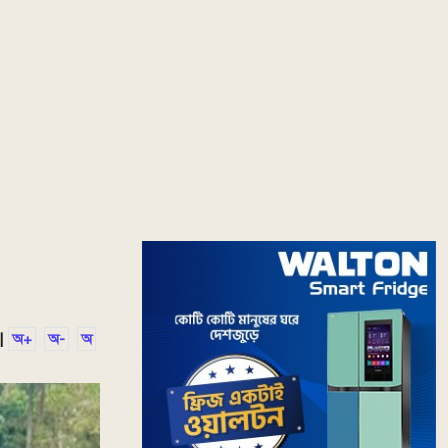
|
অ+
অ-
অ