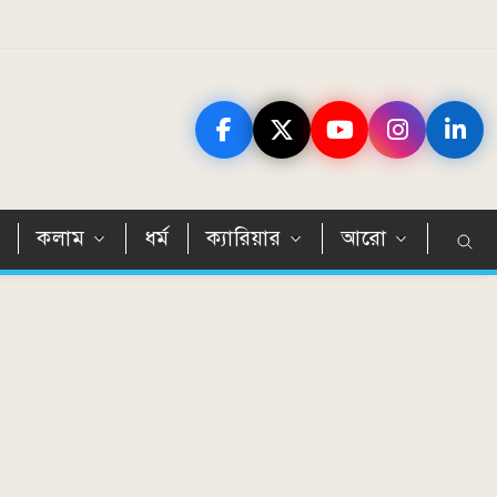
ন
কলাম
ধর্ম
ক্যারিয়ার
আরো