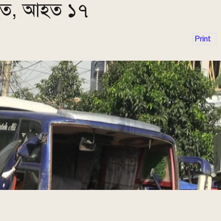
িহত, আহত ১৭
Print