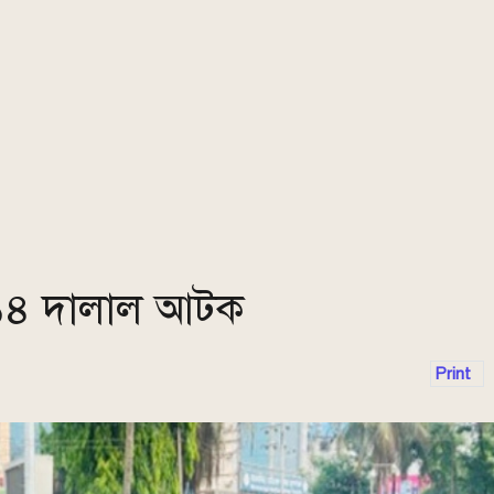
ে ১৪ দালাল আটক
Print