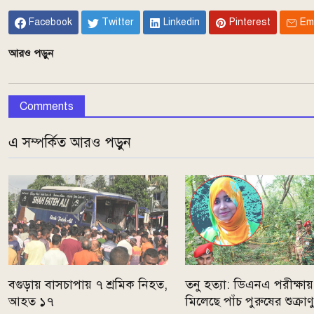
Facebook
Twitter
Linkedin
Pinterest
Em
আরও পড়ুন
Comments
এ সম্পর্কিত আরও পড়ুন
বগুড়ায় বাসচাপায় ৭ শ্রমিক নিহত,
তনু হত্যা: ডিএনএ পরীক্ষায়
আহত ১৭
মিলেছে পাঁচ পুরুষের শুক্রাণ