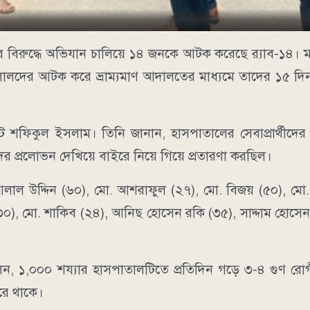
বিরুদ্ধে অভিযান চালিয়ে ১৪ জনকে আটক করেছে র‍্যাব-১৪। ম
 দালালদের আটক করে ভ্রাম্যমাণ আদালতের মাধ্যমে তাদের ১৫ দ
্রেট শফিকুল ইসলাম। তিনি জানান, হাসপাতালের সেবাপ্রার্থীদে
দের প্রলোভন দেখিয়ে বাইরে নিয়ে গিয়ে প্রতারণা করছিল।
, আলাল উদ্দিন (৬০), মো. আশরাফুল (২৭), মো. বিজয় (৫০), ম
 (৩০), মো. শাকিব (২৪), আনিছ হোসেন রকি (৩৫), সাদ্দাম হোসেন
১,০০০ শয্যার হাসপাতালটিতে প্রতিদিন গড়ে ৩-৪ গুণ রোগী
রে থাকে।