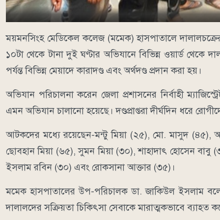
ময়মনসিংহ মেডিকেল কলেজ (মমেক) হাসপাতালে দালালচক্রের 
১০টা থেকে টানা দুই ঘণ্টার অভিযানে বিভিন্ন ওয়ার্ড থেকে
পর্যন্ত বিভিন্ন মেয়াদে কারাদণ্ড এবং অর্থদণ্ড প্রদান করা হয়।
অভিযান পরিচালনা করেন জেলা প্রশাসনের নির্বাহী ম্যাজিস্ট
এমন অভিযান চালানো হয়েছে। দণ্ডপ্রাপ্তরা দীর্ঘদিন ধরে রোগী
আটকদের মধ্যে রয়েছেন-মন্টু মিয়া (২৫), মো. মাসুদ (৪৫)
ছোবহান মিয়া (৬৫), সুমন মিয়া (৩০), শাহাদাৎ হোসেন বাবু
ইসলাম রবিন (৩০) এবং রোকসানা আক্তার (৩৫)।
মমেক হাসপাতালের উপ-পরিচালক ডা. জাকিউল ইসলাম বলেন, 
দালালদের সক্রিয়তা চিকিৎসা সেবাকে মারাত্মকভাবে ব্যাহত ক