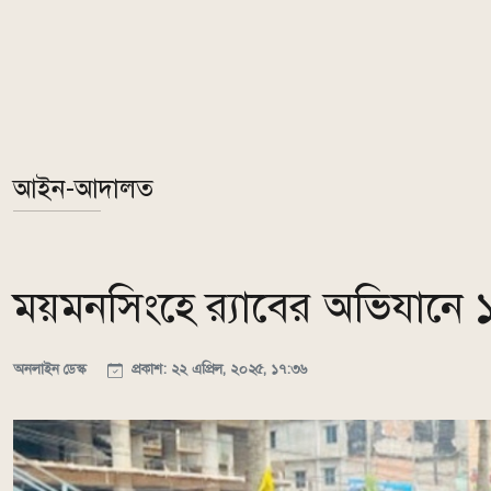
আইন-আদালত
ময়মনসিংহে র‍্যাবের অভিযান
অনলাইন ডেস্ক
প্রকাশ: ২২ এপ্রিল, ২০২৫, ১৭:৩৬