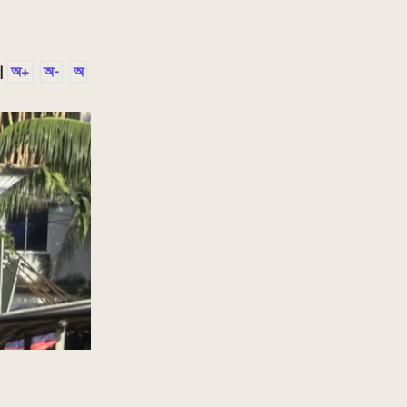
|
অ+
অ-
অ