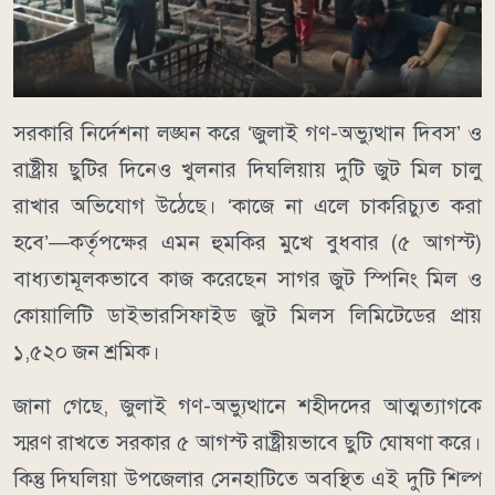
সরকারি নির্দেশনা লঙ্ঘন করে ‘জুলাই গণ-অভ্যুত্থান দিবস’ ও
রাষ্ট্রীয় ছুটির দিনেও খুলনার দিঘলিয়ায় দুটি জুট মিল চালু
রাখার অভিযোগ উঠেছে। ‘কাজে না এলে চাকরিচ্যুত করা
হবে’—কর্তৃপক্ষের এমন হুমকির মুখে বুধবার (৫ আগস্ট)
বাধ্যতামূলকভাবে কাজ করেছেন সাগর জুট স্পিনিং মিল ও
কোয়ালিটি ডাইভারসিফাইড জুট মিলস লিমিটেডের প্রায়
১,৫২০ জন শ্রমিক।
জানা গেছে, জুলাই গণ-অভ্যুত্থানে শহীদদের আত্মত্যাগকে
স্মরণ রাখতে সরকার ৫ আগস্ট রাষ্ট্রীয়ভাবে ছুটি ঘোষণা করে।
কিন্তু দিঘলিয়া উপজেলার সেনহাটিতে অবস্থিত এই দুটি শিল্প