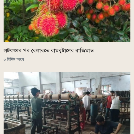
লটকনের পর বেলাবতে রামবুটানের বাজিমাত
০ মিনিট আগে