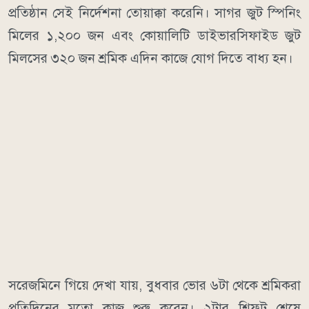
প্রতিষ্ঠান সেই নির্দেশনা তোয়াক্কা করেনি। সাগর জুট স্পিনিং
মিলের ১,২০০ জন এবং কোয়ালিটি ডাইভারসিফাইড জুট
মিলসের ৩২০ জন শ্রমিক এদিন কাজে যোগ দিতে বাধ্য হন।
সরেজমিনে গিয়ে দেখা যায়, বুধবার ভোর ৬টা থেকে শ্রমিকরা
প্রতিদিনের মতো কাজ শুরু করেন। ২টার শিফট শেষে