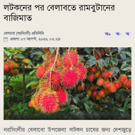
লটকনের পর বেলাবতে রামবুটানের
বাজিমাত
বেলাবো (নরসিংদী) প্রতিনিধি
অ+
অ-
অ
প্রকাশ: ০৭ আগস্ট, ২০২৬, ০২:২৪
নরসিংদীর বেলাবো উপজেলা লটকন চাষের জন্য দেশজুড়ে