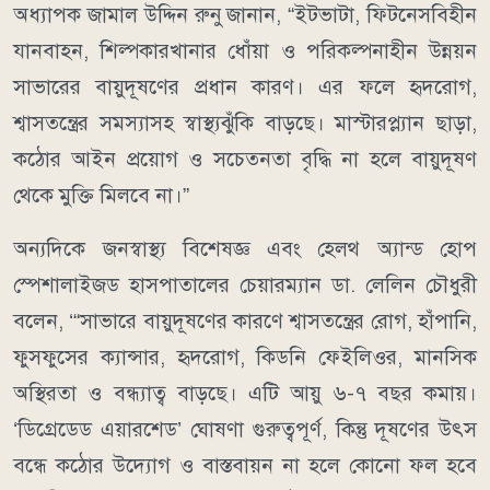
অধ্যাপক জামাল উদ্দিন রুনু জানান, “ইটভাটা, ফিটনেসবিহীন
যানবাহন, শিল্পকারখানার ধোঁয়া ও পরিকল্পনাহীন উন্নয়ন
সাভারের বায়ুদূষণের প্রধান কারণ। এর ফলে হৃদরোগ,
শ্বাসতন্ত্রের সমস্যাসহ স্বাস্থ্যঝুঁকি বাড়ছে। মাস্টারপ্ল্যান ছাড়া,
কঠোর আইন প্রয়োগ ও সচেতনতা বৃদ্ধি না হলে বায়ুদূষণ
থেকে মুক্তি মিলবে না।”
অন্যদিকে জনস্বাস্থ্য বিশেষজ্ঞ এবং হেলথ অ্যান্ড হোপ
স্পেশালাইজড হাসপাতালের চেয়ারম্যান ডা. লেলিন চৌধুরী
বলেন, ‘“সাভারে বায়ুদূষণের কারণে শ্বাসতন্ত্রের রোগ, হাঁপানি,
ফুসফুসের ক্যান্সার, হৃদরোগ, কিডনি ফেইলিওর, মানসিক
অস্থিরতা ও বন্ধ্যাত্ব বাড়ছে। এটি আয়ু ৬-৭ বছর কমায়।
‘ডিগ্রেডেড এয়ারশেড’ ঘোষণা গুরুত্বপূর্ণ, কিন্তু দূষণের উৎস
বন্ধে কঠোর উদ্যোগ ও বাস্তবায়ন না হলে কোনো ফল হবে