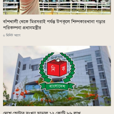
বাঁশখালী থেকে মিরসরাই পর্যন্ত উপকূলে শিল্পকারখানা গড়ার
পরিকল্পনা প্রধানমন্ত্রীর
০ মিনিট আগে
দেশে ভোটার সংখ্যা ছাড়াল ১২ কোটি ৮৬ লাখ