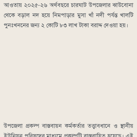
আওতায় ২০২৫-২৬ অর্থবছরে চারঘাট উপজেলার ঝাউবোনা
থেকে বড়াল নদ হয়ে নিমপাড়ার মুসা খাঁ নদী পর্যন্ত খালটি
পুনঃখননের জন্য ২ কোটি ৮৩ লাখ টাকা বরাদ্দ দেওয়া হয়।
উপজেলা প্রকল্প বাস্তবায়ন কর্মকর্তার তত্ত্বাবধানে ও স্থানীয়
ইউনিয়ন পরিষদের মাধ্যমে প্রকল্পটি বাস্তবায়িত হয়েছে। এই