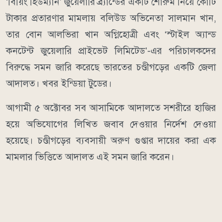
‘বিয়িং হিউম্যান’ জুয়েলারি ব্র্যান্ডের একটি শোরুম নিয়ে কোটি
টাকার প্রতারণার মামলায় বলিউড অভিনেতা সালমান খান,
তার বোন আলভিরা খান অগ্নিহোত্রী এবং ‘স্টাইল অ্যান্ড
কনটেন্ট জুয়েলারি প্রাইভেট লিমিটেড’-এর পরিচালকদের
বিরুদ্ধে সমন জারি করেছে ভারতের চণ্ডীগড়ের একটি জেলা
আদালত। খবর ইন্ডিয়া টুডের।
আগামী ৫ অক্টোবর সব আসামিকে আদালতে সশরীরে হাজির
হয়ে অভিযোগের লিখিত জবাব দেওয়ার নির্দেশ দেওয়া
হয়েছে। চণ্ডীগড়ের ব্যবসায়ী অরুণ গুপ্তার দায়ের করা এক
মামলার ভিত্তিতে আদালত এই সমন জারি করেন।