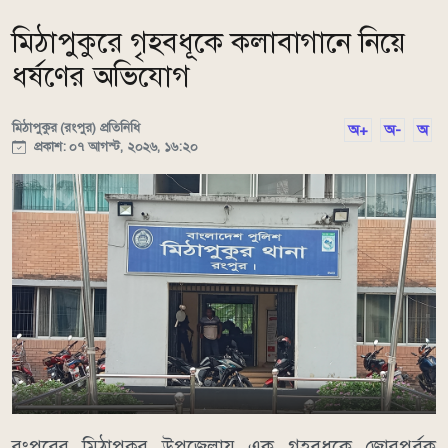
মিঠাপুকুরে গৃহবধূকে কলাবাগানে নিয়ে
ধর্ষণের অভিযোগ
মিঠাপুকুর (রংপুর) প্রতিনিধি
অ+
অ-
অ
প্রকাশ: ০৭ আগস্ট, ২০২৬, ১৬:২০
রংপুরের মিঠাপুকুর উপজেলায় এক গৃহবধূকে জোরপূর্বক