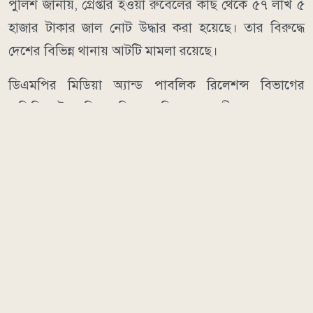
পুলিশ জানায়, গ্রেপ্তার হওয়া রুবেলের কাছ থেকে ৫৭ লাখ ৫
হাজার টাকার জাল নোট উদ্ধার করা হয়েছে। তার বিরুদ্ধে
দেশের বিভিন্ন থানায় আটটি মামলা রয়েছে।
ডিএমপির মিডিয়া অ্যান্ড পাবলিক রিলেশন্স বিভাগের
অতিরিক্ত উপপুলিশ কমিশনার নিয়াজ মেহেদী বলেন, গ্রেপ্তার
ব্যক্তির বিরুদ্ধে প্রয়োজনীয় আইনগত ব্যবস্থা নেয়া হয়েছে।
একই সঙ্গে পলাতক সহযোগী এবং এ ঘটনার সঙ্গে জড়িত
অন্যদের শনাক্ত ও গ্রেপ্তারে অভিযান অব্যাহত রয়েছে।
মানবকণ্ঠ/এমআর
আরও পড়ুন