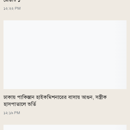
১২:২২ PM
ঢাকায় পাকিস্তান হাইকমিশনারের বাসায় আগুন, সস্ত্রীক
হাসপাতালে ভর্তি
১২:১৯ PM