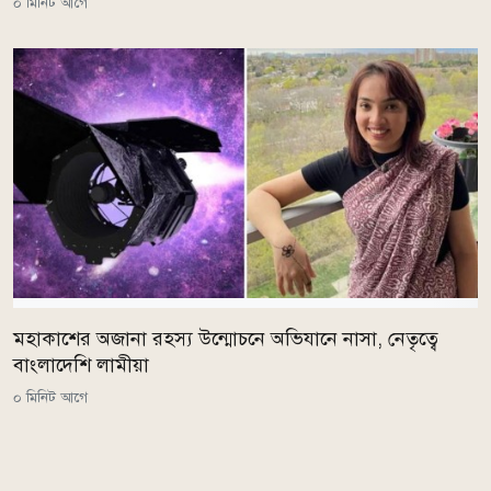
০ মিনিট আগে
মহাকাশের অজানা রহস্য উন্মোচনে অভিযানে নাসা, নেতৃত্বে
বাংলাদেশি লামীয়া
০ মিনিট আগে