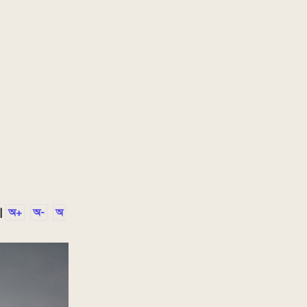
|
অ+
অ-
অ