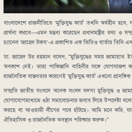
বাংলাদেশে রাজনীতিতে ‘মুক্তিযুদ্ধ কার্ড’ তখনি অর্থহীন হ
প্রার্থনা করবে—এমন মন্তব্য করেছেন প্রধানমন্ত্রীর তথ্য ও
চ্যানেল ‘জাহেদ টকস’-এ প্রকাশিত এক ভিডিও বার্তায় তিনি 
ডা. জাহেদ উর রহমান বলেন, "মুক্তিযুদ্ধের সময় জামায়াত 
অবকাশ নেই। তারা পাকিস্তানি বাহিনীর সঙ্গে যোগসাজশ 
রাজনৈতিক বাস্তবতার কারণেই ‘মুক্তিযুদ্ধ কার্ড’ এখনো প্রাসঙ্গিক এ
সম্প্রতি জাতীয় সংসদে অনেক সংসদ সদস্য মুক্তিযুদ্ধ ও জা
যোগাযোগমাধ্যমে ওঠা সমালোচনার জবাব দিয়ে উপদেষ্টা বলেন
করছে বা আওয়ামী লীগের পথে হাঁটছে। আমি মনে করি, যা
ঐতিহাসিক ও রাজনৈতিক অবস্থান পরিষ্কার করুক।"