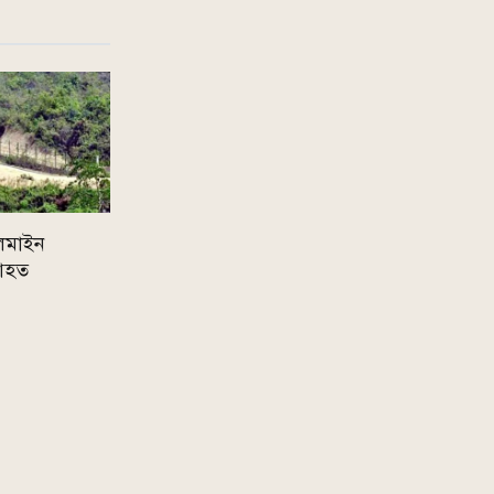
থলমাইন
 আহত