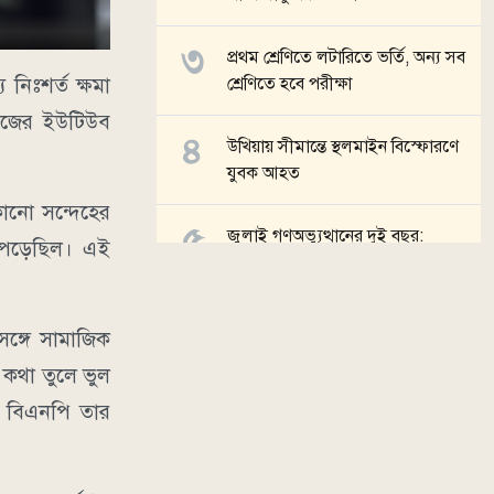
প্রথম শ্রেণিতে লটারিতে ভর্তি, অন্য সব
নিঃশর্ত ক্ষমা
শ্রেণিতে হবে পরীক্ষা
 নিজের ইউটিউব
উখিয়ায় সীমান্তে স্থলমাইন বিস্ফোরণে
যুবক আহত
োনো সন্দেহের
জুলাই গণঅভ্যুত্থানের দুই বছর:
ে পড়েছিল। এই
রাজশাহীর ৩০ মামলার অধিকাংশই
বিচারাধীন
সঙ্গে সামাজিক
সব খবর
 কথা তুলে ভুল
া বিএনপি তার