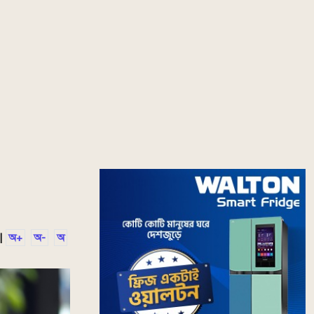
|
অ+
অ-
অ