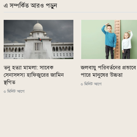
এ সম্পর্কিত আরও পড়ুন
তনু হত্যা মামলা: সাবেক
জলবায়ু পরিবর্তনের প্রভাব
সেনাসদস্য হাফিজুরের জামিন
পারে মানুষের উচ্চতা
স্থগিত
০ মিনিট আগে
০ মিনিট আগে