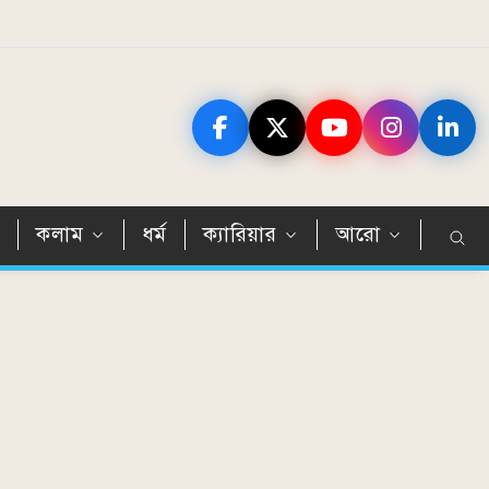
ন
কলাম
ধর্ম
ক্যারিয়ার
আরো