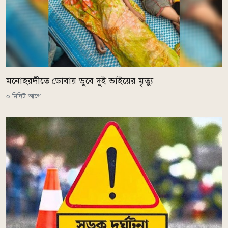
মনোহরদীতে ডোবায় ডুবে দুই ভাইয়ের মৃত্যু
০ মিনিট আগে