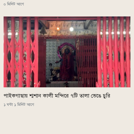
০ মিনিট আগে
পাইকগাছায় শ্মশান কালী মন্দিরে ৭টি তালা ভেঙে চুরি
১ ঘন্টা ১ মিনিট আগে