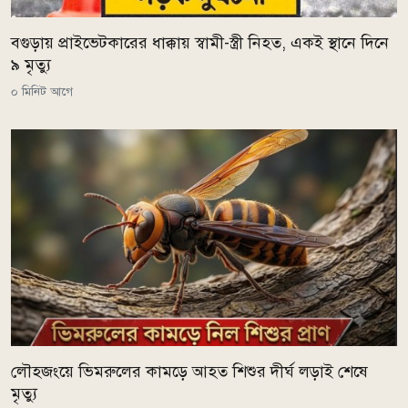
বগুড়ায় প্রাইভেটকারের ধাক্কায় স্বামী-স্ত্রী নিহত, একই স্থানে দিনে
৯ মৃত্যু
০ মিনিট আগে
লৌহজংয়ে ভিমরুলের কামড়ে আহত শিশুর দীর্ঘ লড়াই শেষে
মৃত্যু