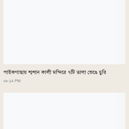
পাইকগাছায় শ্মশান কালী মন্দিরে ৭টি তালা ভেঙে চুরি
০৮:১২ PM