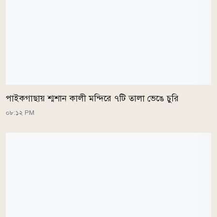
পাইকগাছায় শ্মশান কালী মন্দিরে ৭টি তালা ভেঙে চুরি
০৮:১২ PM