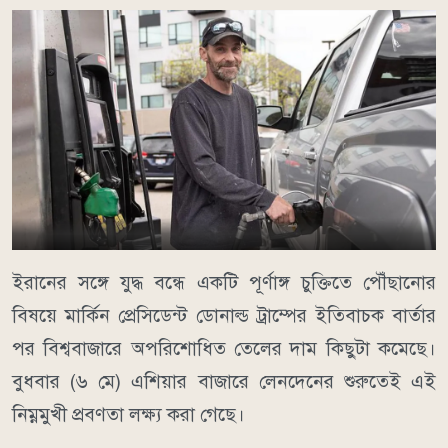
ইরানের সঙ্গে যুদ্ধ বন্ধে একটি পূর্ণাঙ্গ চুক্তিতে পৌঁছানোর
বিষয়ে মার্কিন প্রেসিডেন্ট ডোনাল্ড ট্রাম্পের ইতিবাচক বার্তার
পর বিশ্ববাজারে অপরিশোধিত তেলের দাম কিছুটা কমেছে।
বুধবার (৬ মে) এশিয়ার বাজারে লেনদেনের শুরুতেই এই
নিম্নমুখী প্রবণতা লক্ষ্য করা গেছে।