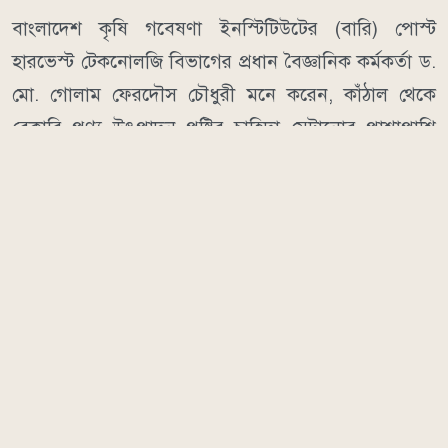
বাংলাদেশ কৃষি গবেষণা ইনস্টিটিউটের (বারি) পোস্ট
হারভেস্ট টেকনোলজি বিভাগের প্রধান বৈজ্ঞানিক কর্মকর্তা ড.
মো. গোলাম ফেরদৌস চৌধুরী মনে করেন, কাঁঠাল থেকে
বেকারি পণ্য উৎপাদন পুষ্টির চাহিদা মেটানোর পাশাপাশি
কাঁঠাল শিল্পকে সমৃদ্ধ করবে। তিনি বলেন, উদ্যোক্তারা অল্প
পুঁজি নিয়ে এই খাতে যুক্ত হয়ে নিজের আয় বৃদ্ধির পাশাপাশি
কর্মসংস্থানও সৃষ্টি করতে পারেন।
শ্রীপুর উপজেলা কৃষি সম্প্রসারণ কর্মকর্তা কৃষিবিদ সুমাইয়া
সুলতানা এই উদ্যোগকে স্বাগত জানিয়ে বলেন, “কাঁঠালের
বহুমুখী ব্যবহার বাড়াতে এ ধরনের উদ্যোগ অত্যন্ত
ইতিবাচক। আমরা আবদুস সাত্তারের এই প্রচেষ্টাকে সাধুবাদ
জানাই এবং কৃষি বিভাগ থেকে প্রয়োজনীয় সব ধরনের
কারিগরি সহায়তা দেওয়া হবে।”