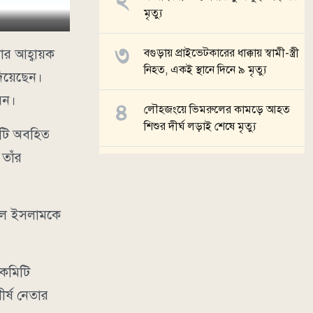
মৃত্যু
ার আহ্বায়ক
বগুড়ায় প্রাইভেটকারের ধাক্কায় স্বামী-স্ত্রী
নিহত, একই স্থানে দিনে ৯ মৃত্যু
দিয়েছেন।
েন।
লৌহজংয়ে ভিমরুলের কামড়ে আহত
শিশুর দীর্ঘ লড়াই শেষে মৃত্যু
য়টি অবহিত
তাঁর
পাইকগাছায় শ্মশান কালী মন্দিরে ৭টি
তালা ভেঙে চুরি
নুল ইসলামকে
সব খবর
 কমিটি
র্ষ নেতার