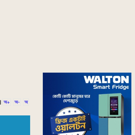
|
অ+
অ-
অ