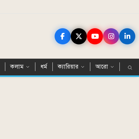
ন
কলাম
ধর্ম
ক্যারিয়ার
আরো