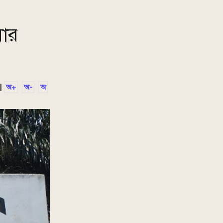
য়ার
|
অ+
অ-
অ