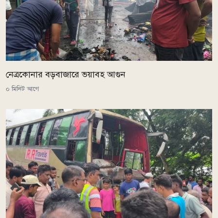
নেত্রকোনার বড়বাজারে ভয়াবহ আগুন
০ মিনিট আগে