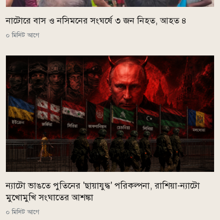
নাটোরে বাস ও নসিমনের সংঘর্ষে ৩ জন নিহত, আহত ৪
০ মিনিট আগে
ন্যাটো ভাঙতে পুতিনের 'ছায়াযুদ্ধ' পরিকল্পনা, রাশিয়া-ন্যাটো
মুখোমুখি সংঘাতের আশঙ্কা
০ মিনিট আগে