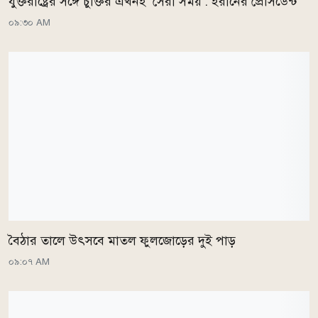
যুক্তরাষ্ট্রের সঙ্গে চুক্তির এখনই ‘সেরা সময়’: ইরানের প্রেসিডেন্ট
০৯:৩০ AM
বৈঠার তালে উৎসবে মাতল ফুলজোড়ের দুই পাড়
০৯:০৭ AM