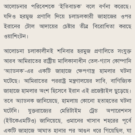
আলোচনার পরিবেশকে ‘ইতিবাচক’ বলে বর্ণনা করেছে।
যদিও হরমুজ প্রণালি দিয়ে চলাচলকারী জাহাজের ওপর
ইরানের টোল আদায়ের চেষ্টার তীব্র বিরোধিতা করছে
ওয়াশিংটন।
আলোচনা চলাকালীনই শনিবার হরমুজ প্রণালিতে সংযুক্ত
আরব আমিরাতের রাষ্ট্রীয় মালিকানাধীন তেল-গ্যাস কোম্পানি
‘অ্যাডনক’-এর একটি জাহাজে ক্ষেপণাস্ত্র হামলার ঘটনা
ঘটেছে। আমিরাতের পররাষ্ট্র মন্ত্রণালয়ের দাবি, বাণিজ্যিক
জাহাজে হামলার অংশ হিসেবে ইরান এই প্রজেক্টাইল ছুড়েছে।
তবে অ্যাডনক জানিয়েছে, হামলায় কোনো হতাহতের ঘটনা
ঘটেনি। যুক্তরাজ্যের মেরিটাইম ট্রেড অপারেশনস
(ইউকেএমটিও) জানিয়েছে, ওমানের খাসাব শহরের পূর্বে
একটি জাহাজে আঘাত হানার পর আগুন ধরে গিয়েছিল, যা