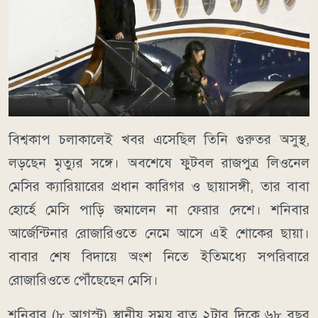
বিশ্বকাপ চলাকালেই খবর এসেছিল তিনি গুরুতর অসুস্থ,
লড়ছেন মৃত্যুর সঙ্গে। অবশেষে ফুটবল রাজপুত্র লিওনেল
মেসির ক্যারিয়ারের প্রধান কারিগর ও ছায়াসঙ্গী, তার বাবা
হোর্হে মেসি পাড়ি জমালেন না ফেরার দেশে। শনিবার
আর্জেন্টিনার রোজারিওতে নেমে আসে এই শোকের ছায়া।
বাবার শেষ বিদায়ে অংশ নিতে ইতিমধ্যে সপরিবারে
রোজারিওতে পৌঁছেছেন মেসি।
শনিবার (৮ আগস্ট) স্থানীয় সময় রাত ২টার দিকে ৬৮ বছর