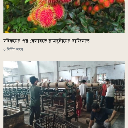
লটকনের পর বেলাবতে রামবুটানের বাজিমাত
০ মিনিট আগে