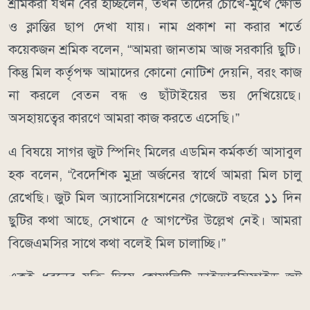
শ্রমিকরা যখন বের হচ্ছিলেন, তখন তাদের চোখে-মুখে ক্ষোভ
ও ক্লান্তির ছাপ দেখা যায়। নাম প্রকাশ না করার শর্তে
কয়েকজন শ্রমিক বলেন, “আমরা জানতাম আজ সরকারি ছুটি।
কিন্তু মিল কর্তৃপক্ষ আমাদের কোনো নোটিশ দেয়নি, বরং কাজ
না করলে বেতন বন্ধ ও ছাঁটাইয়ের ভয় দেখিয়েছে।
অসহায়ত্বের কারণে আমরা কাজ করতে এসেছি।”
এ বিষয়ে সাগর জুট স্পিনিং মিলের এডমিন কর্মকর্তা আসাবুল
হক বলেন, “বৈদেশিক মুদ্রা অর্জনের স্বার্থে আমরা মিল চালু
রেখেছি। জুট মিল অ্যাসোসিয়েশনের গেজেটে বছরে ১১ দিন
ছুটির কথা আছে, সেখানে ৫ আগস্টের উল্লেখ নেই। আমরা
বিজেএমসির সাথে কথা বলেই মিল চালাচ্ছি।”
একই ধরনের যুক্তি দিয়ে কোয়ালিটি ডাইভারসিফাইড জুট
মিলসের জিএম শেখ জাহাঙ্গীর আলম বলেন, অন্য মিল চালু