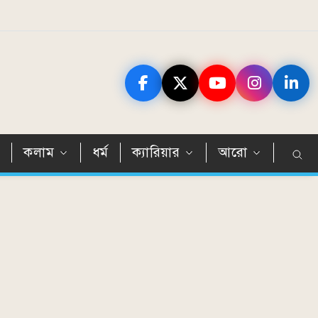
ন
কলাম
ধর্ম
ক্যারিয়ার
আরো