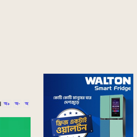
|
অ+
অ-
অ