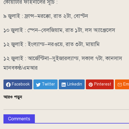
কোয়ার্টার ফাইনালের সূচি :
৯ জুলাই : ফ্রান্স–মরক্কো, রাত ২টা, বোস্টন
১০ জুলাই : স্পেন–বেলজিয়াম, রাত ১টা, লস অ্যাঞ্জেলেস
১২ জুলাই : ইংল্যান্ড–নরওয়ে, রাত ৩টা, মায়ামি
১২ জুলাই : আর্জেন্টিনা–সুইজারল্যান্ড, সকাল ৭টা, কানসাস
মানবকণ্ঠ/এমআর
Facebook
Twitter
Linkedin
Pinterest
Em
আরও পড়ুন
Comments