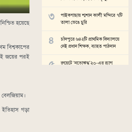
পাইকগাছায় শ্মশান কালী মন্দিরে ৭টি
নিশ্চিত হয়েছে
তালা ভেঙে চুরি
চাঁদপুরে ৬৪২টি প্রাথমিক বিদ্যালয়ে
নেই প্রধান শিক্ষক, ব্যাহত পাঠদান
থম বিশ্বকাপের
 এই জয়ের পরই
রুয়েটে ‘নভোঋদ্ধ’২০-এর র‍্যাগ
কনসার্টে মাতাল শিরোনামহীন, হাসান
আর্ক ও হাইওয়ে
সব খবর
্ষ বেলজিয়াম।
ে ইতিহাস গড়া