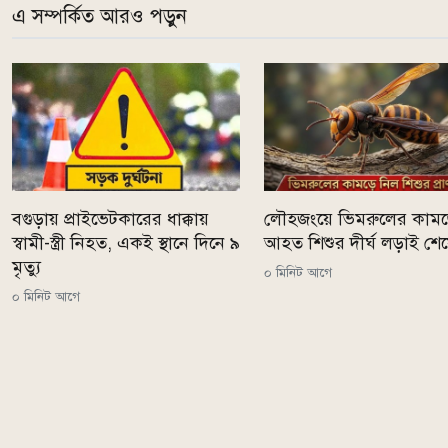
এ সম্পর্কিত আরও পড়ুন
বগুড়ায় প্রাইভেটকারের ধাক্কায়
লৌহজংয়ে ভিমরুলের কাম
স্বামী-স্ত্রী নিহত, একই স্থানে দিনে ৯
আহত শিশুর দীর্ঘ লড়াই শেষে
মৃত্যু
০ মিনিট আগে
০ মিনিট আগে