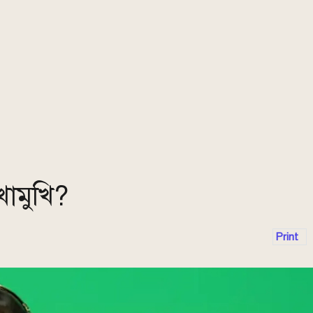
খোমুখি?
Print