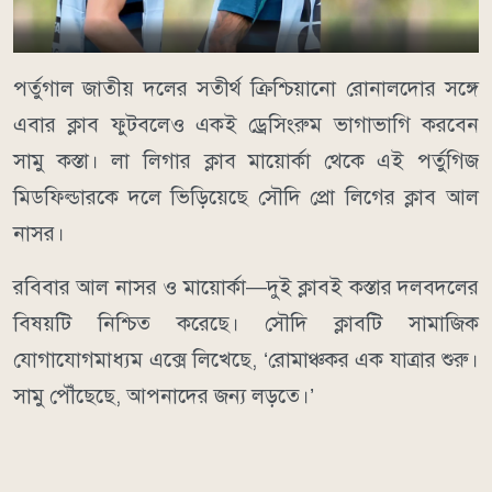
পর্তুগাল জাতীয় দলের সতীর্থ ক্রিশ্চিয়ানো রোনালদোর সঙ্গে
এবার ক্লাব ফুটবলেও একই ড্রেসিংরুম ভাগাভাগি করবেন
সামু কস্তা। লা লিগার ক্লাব মায়োর্কা থেকে এই পর্তুগিজ
মিডফিল্ডারকে দলে ভিড়িয়েছে সৌদি প্রো লিগের ক্লাব আল
নাসর।
রবিবার আল নাসর ও মায়োর্কা—দুই ক্লাবই কস্তার দলবদলের
বিষয়টি নিশ্চিত করেছে। সৌদি ক্লাবটি সামাজিক
যোগাযোগমাধ্যম এক্সে লিখেছে, ‘রোমাঞ্চকর এক যাত্রার শুরু।
সামু পৌঁছেছে, আপনাদের জন্য লড়তে।’