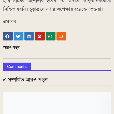
হয়ে লাভের অংশীদার হবেন—তা এখনো আনুষ্ঠানিকভাবে
নিশ্চিত হয়নি। চূড়ান্ত ঘোষণার অপেক্ষায় রয়েছেন ভক্তরা।
এমআর
আরও পড়ুন
Comments
এ সম্পর্কিত আরও পড়ুন