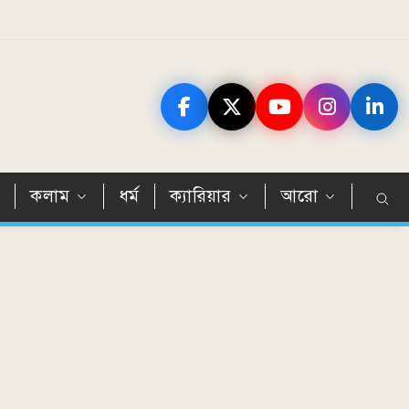
ন
কলাম
ধর্ম
ক্যারিয়ার
আরো