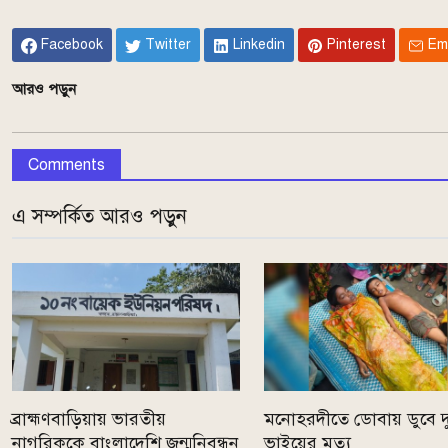
Facebook
Twitter
Linkedin
Pinterest
Em
আরও পড়ুন
Comments
এ সম্পর্কিত আরও পড়ুন
ব্রাহ্মণবাড়িয়ায় ভারতীয়
মনোহরদীতে ডোবায় ডুবে দ
নাগরিককে বাংলাদেশি জন্মনিবন্ধন
ভাইয়ের মৃত্যু