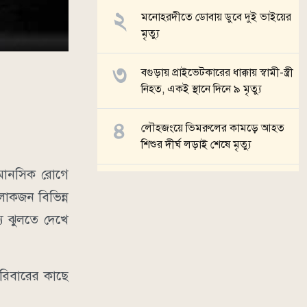
মনোহরদীতে ডোবায় ডুবে দুই ভাইয়ের
মৃত্যু
বগুড়ায় প্রাইভেটকারের ধাক্কায় স্বামী-স্ত্রী
নিহত, একই স্থানে দিনে ৯ মৃত্যু
লৌহজংয়ে ভিমরুলের কামড়ে আহত
শিশুর দীর্ঘ লড়াই শেষে মৃত্যু
 মানসিক রোগে
পাইকগাছায় শ্মশান কালী মন্দিরে ৭টি
লোকজন বিভিন্ন
তালা ভেঙে চুরি
ে ঝুলতে দেখে
সব খবর
রিবারের কাছে