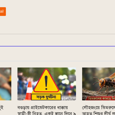
ail
ুই
বগুড়ায় প্রাইভেটকারের ধাক্কায়
লৌহজংয়ে ভিমরুল
স্বামী-স্ত্রী নিহত, একই স্থানে দিনে ৯
আহত শিশুর দীর্ঘ লড়