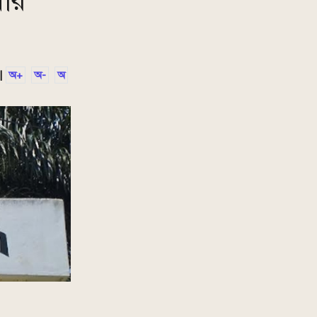
য়ার
|
অ+
অ-
অ