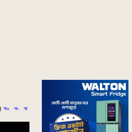
|
অ+
অ-
অ