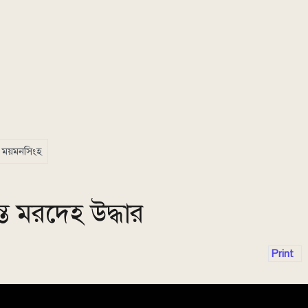
ময়মনসিংহ
ত মরদেহ উদ্ধার
Print