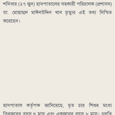
শনিবার (২৭ জুন) হাসপাতালের সহকারী পরিচালক (প্রশাসন)
ডা. মোহাম্মদ মাঈনউদ্দিন খান মৃত্যুর এই তথ্য নিশ্চিত
করেছেন।
হাসপাতাল কর্তৃপক্ষ জানিয়েছে, মৃত চার শিশুর মধ্যে
তিনজনের বয়স ৪ মাস এবং একজনের বয়স ৮ মাস। চলতি