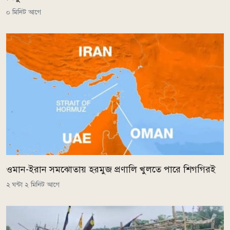
০ মিনিট আগে
ওমান-ইরান সমঝোতায় হরমুজ প্রণালি খুলতে পারে শিগগিরই
২ ঘন্টা ২ মিনিট আগে