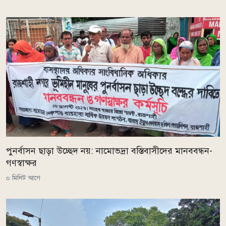
পুনর্বাসন ছাড়া উচ্ছেদ নয়: নামোভদ্রা বস্তিবাসীদের মানববন্ধন-
গণস্বাক্ষর
০ মিনিট আগে