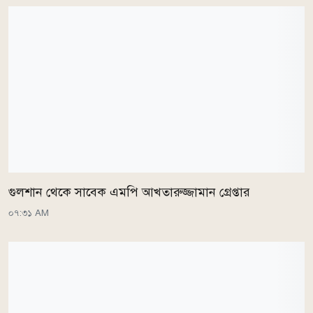
গুলশান থেকে সাবেক এমপি আখতারুজ্জামান গ্রেপ্তার
০৭:৩১ AM