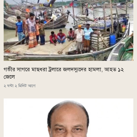
গভীর সাগরে মাছধরা ট্রলারে জলদস্যুদের হামলা, আহত ১২
জেলে
২ ঘন্টা ২ মিনিট আগে