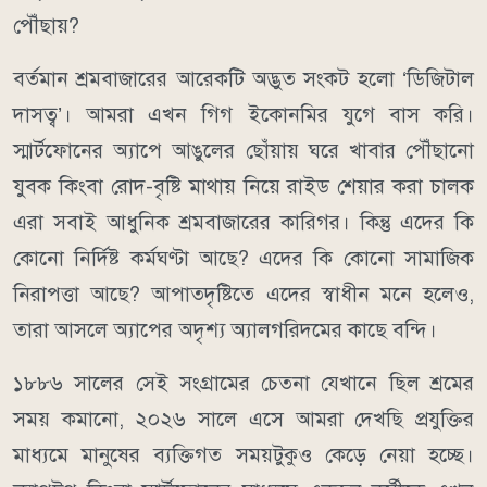
পৌঁছায়?
বর্তমান শ্রমবাজারের আরেকটি অদ্ভুত সংকট হলো ‘ডিজিটাল
দাসত্ব’। আমরা এখন গিগ ইকোনমির যুগে বাস করি।
স্মার্টফোনের অ্যাপে আঙুলের ছোঁয়ায় ঘরে খাবার পৌঁছানো
যুবক কিংবা রোদ-বৃষ্টি মাথায় নিয়ে রাইড শেয়ার করা চালক
এরা সবাই আধুনিক শ্রমবাজারের কারিগর। কিন্তু এদের কি
কোনো নির্দিষ্ট কর্মঘণ্টা আছে? এদের কি কোনো সামাজিক
নিরাপত্তা আছে? আপাতদৃষ্টিতে এদের স্বাধীন মনে হলেও,
তারা আসলে অ্যাপের অদৃশ্য অ্যালগরিদমের কাছে বন্দি।
১৮৮৬ সালের সেই সংগ্রামের চেতনা যেখানে ছিল শ্রমের
সময় কমানো, ২০২৬ সালে এসে আমরা দেখছি প্রযুক্তির
মাধ্যমে মানুষের ব্যক্তিগত সময়টুকুও কেড়ে নেয়া হচ্ছে।