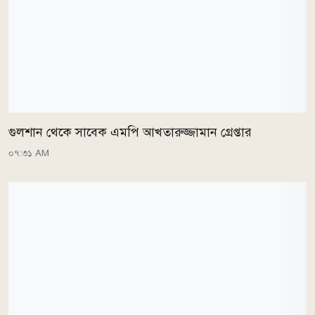
গুলশান থেকে সাবেক এমপি আখতারুজ্জামান গ্রেপ্তার
০৭:৩১ AM