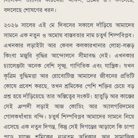
বদলেছে শোষণের ধরন।
২০২৬ সালের এই মে দিবসের সকালে দাঁড়িয়ে আমাদের
সামনে এক নতুন ও অমোঘ বাস্তবতার নাম চতুর্থ শিল্পবিপ্লব।
এখনকার লড়াইটা আর কেবল কলকারখানার লোহা-লক্কড়
কিংবা মজুরি বৃদ্ধির আন্দোলনে সীমাবদ্ধ নেই। এখনকার
চ্যালেঞ্জটা অনেক বেশি সূক্ষ্ম, গাণিতিক এবং যান্ত্রিক। যখন
কৃত্রিম বুদ্ধিমত্তা আর রোবোটিক্স আমাদের জীবনের প্রতিটি
কোষে প্রবেশ করছে, তখন শ্রমিকের পেশি শক্তির চেয়ে বড়
প্রশ্ন হয়ে দাঁড়িয়েছে তার অস্তিত্বের সংকট। হাতুড়ি আর কাস্তের
সেই ধ্রুপদী লড়াই আজ কোডিং আর অ্যালগরিদমের
গোলকধাঁধায় বন্দি। চতুর্থ শিল্পবিপ্লব আমাদের সামনে নিয়ে
এসেছে এক নতুন দিগন্ত, কিন্তু সেই দিগন্তের আড়ালে কি চাপা
পড়ে যাচ্ছে শ্রমিকের ন্যূনতম অধিকার আর সামাজিক