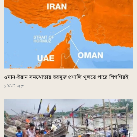
ওমান-ইরান সমঝোতায় হরমুজ প্রণালি খুলতে পারে শিগগিরই
০ মিনিট আগে