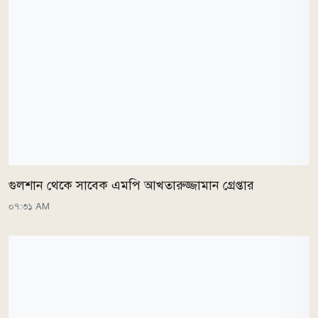
গুলশান থেকে সাবেক এমপি আখতারুজ্জামান গ্রেপ্তার
০৭:৩১ AM