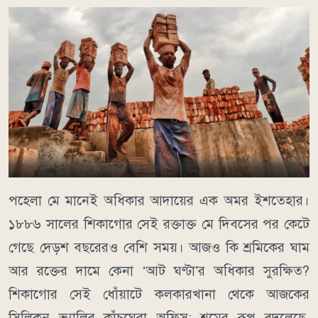
পহেলা মে মানেই অধিকার আদায়ের এক অমর ইশতেহার।
১৮৮৬ সালের শিকাগোর সেই রক্তাক্ত মে দিবসের পর কেটে
গেছে দেড়শ বছরেরও বেশি সময়। আজও কি শ্রমিকের ঘাম
আর রক্তের দামে কেনা ‘আট ঘণ্টা’র অধিকার সুরক্ষিত?
শিকাগোর সেই ধোঁয়াটে কলকারখানা থেকে আজকের
সিলিকন ভ্যালির কাঁচঘেরা অফিস; শ্রমের রূপ বদলেছে,