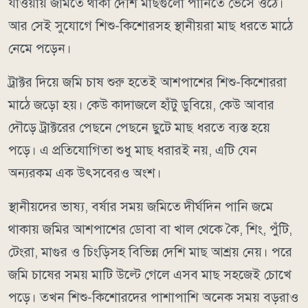
যাওয়ায় জমিতে থাকা দেশি মাছগুলো পানিতে ভেসে ওঠে।
আর সেই সুযোগে শিশু-কিশোরসহ স্থানীয়রা মাছ ধরতে মাঠে
নেমে পড়েন।
ট্রাক্টর দিয়ে জমি চাষ শুরু হতেই আশপাশের শিশু-কিশোররা
মাঠে জড়ো হয়। কেউ কাদাজলে হাঁটু ডুবিয়ে, কেউ আবার
দৌড়ে ট্রাক্টরের পেছনে পেছনে ছুটে মাছ ধরতে ব্যস্ত হয়ে
পড়ে। এ প্রতিযোগিতা শুধু মাছ ধরারই নয়, এটি যেন
অন্যরকম এক উৎসবেরও অংশ।
স্থানীয়দের ভাষ্য, বর্ষার সময় জমিতে দীর্ঘদিন পানি জমে
থাকায় জমির আশপাশের ডোবা বা খাল থেকে কৈ, শিং, পুঁটি,
টেংরা, মাগুর ও চিংড়িসহ বিভিন্ন দেশি মাছ আশ্রয় নেয়। পরে
জমি চাষের সময় মাটি উল্টে গেলে এসব মাছ সহজেই চোখে
পড়ে। তখন শিশু-কিশোরদের পাশাপাশি অনেক সময় বড়রাও