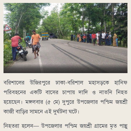
বরিশালের উজিরপুরে ঢাকা-বরিশাল মহাসড়কে হানিফ
পরিবহনের একটি বাসের চাপায় দাদি ও নাতনি নিহত
হয়েছেন। মঙ্গলবার (৫ মে) দুপুরে উপজেলার পশ্চিম জয়শ্রী
কাজী বাড়ির সামনে এই দুর্ঘটনা ঘটে।
নিহতরা হলেন— উপজেলার পশ্চিম জয়শ্রী গ্রামের মৃত পান্নু